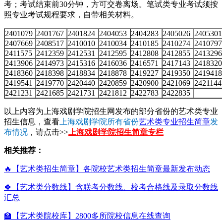
考；考试结束前30分钟，方可交卷离场。笔试类专业考试须按
照专业考试规程要求，自带相关材料。
2401079
2401767
2401824
2404053
2404283
2405026
2405301
2407669
2408517
2410010
2410034
2410185
2410274
2410797
2411575
2412359
2412531
2412595
2412808
2412855
2413296
2413906
2414973
2415316
2416036
2416571
2417143
2418320
2418360
2418398
2418834
2418878
2419227
2419350
2419418
2419541
2419770
2420440
2420859
2420900
2421069
2421144
2421231
2421685
2421731
2421812
2422783
2422835
以上内容为上海戏剧学院招生网发布的部分省份的艺术类专业
招生信息，查看
上海戏剧学院所有省份
艺术类专业招生简章
发
布情况
，请点击>>
上海戏剧学院招生简章专栏
相关推荐：
🔥【艺术类招生简章】各院校艺术类招生简章最新发布动态
🍀【艺术类分数线】含联考分数线、校考合格线及录取分数线
汇总
🏫【艺术类院校库】2800多所院校信息在线查询