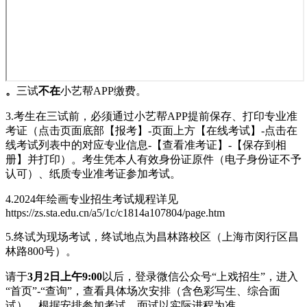
。
三试
不在
小艺帮APP缴费。
3.考生在三试前，必须通过小艺帮APP提前保存、打印专业准
考证（点击页面底部【报考】-页面上方【在线考试】-点击在
线考试列表中的对应专业信息-【查看准考证】-【保存到相
册】并打印）。考生凭本人有效身份证原件（电子身份证不予
认可）、纸质专业准考证参加考试。
4.2024年绘画专业招生考试规程详见
https://zs.sta.edu.cn/a5/1c/c1814a107804/page.htm
5.终试为现场考试，终试地点为昌林路校区（上海市闵行区昌
林路800号）。
请于
3月2日上午9:00
以后，登录微信公众号“上戏招生”，进入
“首页”-“查询”，查看具体场次安排（含色彩写生、综合面
试），根据安排参加考试，面试以实际进程为准。