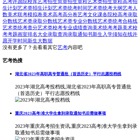
艺考
许愿
院校库
艺考招生简章
招生章程
艺术类招生章程
高考招
生计划
艺术类招生计划
艺术类统考时间
艺术类统考大纲
艺考人
数
美术联考模拟卷
美术高考高分卷
艺考文化课
各院校高考录取
分数线
艺术类录取分数线
艺术类专业分数线
艺术类统考合格线
艺术类统考查分
艺术类校考专业成绩查询
美术统考考题
美术校
考考题
画室排名大全
录取查询
录取通知书
新生入学须知
在线许
愿
开学时间
新生大数据
没有更多了？去看看其它
艺考
内容吧
艺考热搜
湖北省2023年高职高专普通批（首选历史）平行志愿投档线
2023年湖北高考投档线,湖北省2023年高职高专普通批
（首选历史）平行志愿投档线
重庆2023高考|准大学生拿到录取通知书后需做事项
2023年重庆高考招生资讯,重庆2023高考|准大学生拿到录
取通知书后需做事项