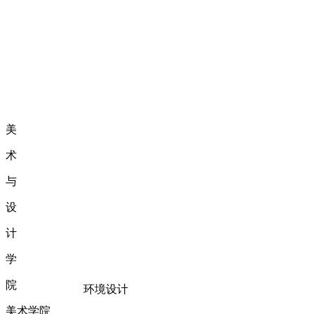
美
术
与
设
计
学
院
环境设计
美术学院