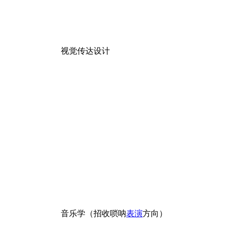
视觉传达设计
音乐学（招收唢呐
表演
方向）