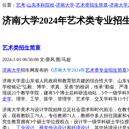
位置：
艺考
-
山东本科院校
-
济南大学
-
艺术类招生简章
-
济南大学
济南大学2024年艺术类专业招
艺术类招生简章
2024-1-01 06:56:08
文/唐风 图/马超
济南大学
招生网发布的《
济南大学2024年
艺术类专业招生简章
济南大学是山东省人民政府和教育部共建的综合性大学、山东省
学校铭记“弘毅、博学、求真、至善”的校训，传承“勤奋、严
现设21个教学学院，建有5个博士后科研流动站，5个一级学科
史学
、理学、工学、医学、管理学、艺术学、交叉学科等11个
济南大学美术与设计学院始终立足社会需求和时代前沿，在教
设，现有教职工79人，专任教师71人，教师中多人担任国家
究生教育拥有3个硕士学位授权点：设计学一级学科硕士学位授
类）、
工业设计
、
视觉传达设计
和
环境设计
，其中环境设计是