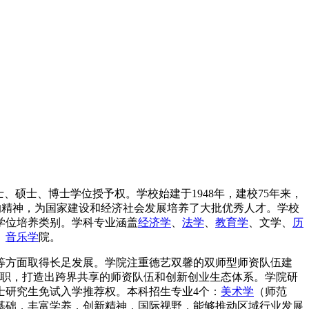
硕士、博士学位授予权。学校始建于1948年，建校75年来，
”的精神，为国家建设和经济社会发展培养了大批优秀人才。学校
业学位培养类别。学科专业涵盖
经济学
、
法学
、
教育学
、文学、
历
、
音乐学
院。
等方面取得长足发展。学院注重德艺双馨的双师型师资队伍建
职教职，打造出跨界共享的师资队伍和创新创业生态体系。学院研
士研究生免试入学推荐权。本科招生专业4个：
美术学
（师范
基础，丰富学养，创新精神，国际视野，能够推动区域行业发展