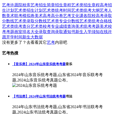
艺考
许愿
院校库
艺考招生简章
招生章程
艺术类招生章程
高考招
生计划
艺术类招生计划
艺术类统考时间
艺术类统考大纲
艺考人
数
美术联考模拟卷
美术高考高分卷
艺考文化课
各院校高考录取
分数线
艺术类录取分数线
艺术类专业分数线
艺术类统考合格线
艺术类统考查分
艺术类校考专业成绩查询
美术统考考题
美术校
考考题
画室排名大全
录取查询
录取通知书
新生入学须知
在线许
愿
开学时间
新生大数据
没有更多了？去看看其它
艺考
内容吧
艺考热搜
【音乐类】2024年山东音乐统考考题
音乐
2024年山东音乐统考考题,山东省2024年音乐联考考
题,2024山东音乐统考真题公布。
【书法类】2024年山东书法统考考题
书法
2024年山东书法统考考题,山东省2024年书法联考考
题,2024山东书法统考真题公布。