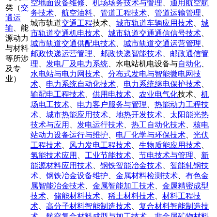
空地面设备维修
、
机场场务技术与管理
、
通用航空航
类（
交
务技术
、
航空油料
、
管道工程技术
、
管道运输管理
、
通运
城市轨道
交通工程
技术、
城市轨道车辆应用技术
、
城
输
、能
市轨道交通机电技术
、
城市轨道交通通信信号技术
、
源动力
城市轨道交通供配电技术
、
城市轨道交通运营管理
、
与材料
邮政快递运营管理
、
邮政快递智能技术
、
邮政通信管
等所涉
理
、
发电厂及电力系统
、水电站机电设备与
自动化
、
及专
水电站与电力网技术
、
分布式发电与智能微电网技
业）
术
、
电力系统自动化技术
、
电力系统继电保护技术
、
输配电工程技术
、
供用电技术
、
农业电气化
技术、
机
场电工技术
、
电力客户服务与管理
、
热能动力工程技
术
、
城市热能应用技术
、
地热开发技术
、
太阳能光热
技术与应用
、
发电运行技术
、
热工自动化技术
、
核电
站动力设备运行与维护
、
电厂化学与环保技术
、
光伏
工程技术
、
风力发电工程技术
、
生物质能应用技术
、
氢能技术应用
、
工业节能技术
、
节电技术与管理
、
新
能源材料应用技术
、
钢铁智能冶金技术
、
智能轧钢技
术
、
钢铁冶金设备维护
、
金属材料检测技术
、
有色金
属智能冶金技术
、
金属智能加工技术
、
金属精密成型
技术
、
储能材料技术
、
稀土材料技术
、
材料工程技
术
、
高分子材料智能制造技术
、
复合材料智能制造技
术
、
航空复合材料成型与加工技术
、
非金属矿物材料