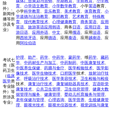
媒体广告策划与营销
、
早期教育
、
学前教育
、
小学教
除
育
、
小学语文教育
、
小学数学教育
、小学
英语
教育、
外）、
小学
科学教育
、
音乐教育
、
美术教育
、
体育教育
、
小
新闻传
学道德与法治教育
、
舞蹈教育
、
艺术教育
、
特殊教
播等所
育
、
现代教育技术
、
心理健康教育
、
商务英语
、
应用
涉及专
英语
、
旅游英语
应用韩语
、商务
日语
、
应用日语
、
旅
业）
游日语
、
应用外语
、
中文
、应用
俄语
、应用
法语
、应
用
西班牙语
、应用
德语
、应用
泰语
、应用
越南语
、应
用
阿拉伯语
护理
、
助产
、
药学
、
中药学
、
蒙药学
、维
药学
、
藏药
考试七
学
、
中药材生产与加工
、
中药制药
、
中医康复技术
、
类（医
中医养生保健
、
药膳与食疗
、
医学检验技术
、
医学影
药卫生
像技术
、
医学生物技术
、
口腔医学
技术、
放射治疗技
（
临床
术
、
呼吸治疗技术
、
医学美容技术
、
卫生检验与检疫
医学
类
技术、
康复治疗技术
、
康复辅助器具技术
、
言语听觉
专业除
康复技术
、
公共卫生管理
、
卫生信息管理
、
健康大数
外）等
据管理与服务
、
健康管理
、
婴幼儿托育服务与管理
、
所涉及
老年保健与管理
、
心理咨询
、
医学营养
、
生殖健康管
专业）
理
、
眼视光技术
、
眼视光仪器技术
、
视觉训练与康复