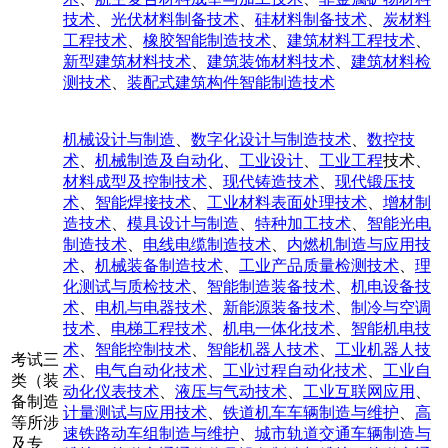
技术
、
光伏材料制备技术
、
硅材料制备技术
、
炭材料
工程技术
、
橡胶智能制造技术
、
建筑材料工程技术
、
新型建筑材料技术
、
建筑装饰材料技术
、
建筑材料检
测技术
、
装配式建筑构件智能制造技术
机械设计与制造
、
数字化设计与制造技术
、
数控技
术
、
机械制造及自动化
、
工业设计
、
工业工程
技术、
材料成型及控制技术
、
现代铸造技术
、
现代锻压技
术
、
智能焊接技术
、
工业材料表面处理技术
、
增材制
造技术
、
模具设计与制造
、
特种加工技术
、
智能光电
制造技术
、
电线电缆制造技术
、
内燃机制造与应用技
术
、
机械装备制造技术
、
工业产品质量检测技术
、
理
化测试与质检技术
、
智能制造装备技术
、
机电设备技
术
、
电机与电器技术
、
新能源装备技术
、
制冷与空调
技术
、
电梯工程技术
、
机电一体化技术
、
智能机电技
术
、
智能控制技术
、
智能机器人技术
、
工业机器人技
考试三
术
、
电气自动化技术
、
工业过程自动化技术
、
工业自
类（装
动化仪表技术
、
液压与气动技术
、
工业互联网应用
、
备制造
计量测试与应用技术
、
铁道机车车辆制造与维护
、
高
等所涉
速铁路动车组制造与维护
、
城市轨道交通车辆制造与
及专