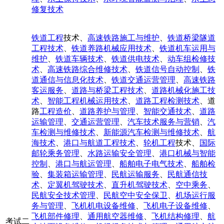
修复技术
铁道工程
技术、
高速铁路施工与维护
、
铁道桥梁隧道
工程技术
、
铁道养路机械应用技术
、
铁道机车运用与
维护
、
铁道车辆技术
、
铁道供电技术
、
动车组检修技
术
、
高速铁路综合维修技术
、
铁道信号自动控制
、
铁
道通信与信息化技术
、
铁道交通运营管理
、
高速铁路
客运服务
、
道路与桥梁工程技术
、
道路机械化施工技
术
、
智能工程机械运用技术
、
道路工程检测技术
、道
路
工程造价
、
道路养护与管理
、
智能交通技术
、
道路
运输管理
、
交通运营管理
、
汽车技术服务与营销
、
汽
车检测与维修技术
、
新能源汽车检测与维修技术
、
航
海技术
、
港口与航道工程技术
、
轮机工程
技术、
国际
邮轮乘务管理
、
水路运输安全管理
、
港口机械与智能
控制
、
港口与航运管理
、
船舶电子电气技术
、
船舶检
验
、
集装箱运输管理
、
民航运输服务
、
民航通信技
术
、
定翼机驾驶技术
、
直升机驾驶技术
、
空中乘务
、
民航安全技术管理
、
民航空中安全保卫
、
机场运行服
务与管理
、
飞机机电设备维修
、
飞机电子设备维修
、
飞机部件修理
、
通用航空器维修
、
飞机结构修理
、
航
考试二