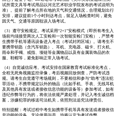
试所需文具等考试用品以河北艺术职业学院发布的考试说明为
准）。提前了解考点所在地的天气和交通情况，合理规划出行
安排，建议提前1个小时到达考点，留足入场检查时间，避免
因天气、交通等原因耽误入场考试。
（3）遵守安检规定。考试采用“2+1”安检模式（即所有考生入
场前均须接受两次人工安检和一次智能安检门安检），严禁考
生携带手机等通讯设备进入考点（考试封闭区域）。请考生不
要携带钥匙（含汽车钥匙）、耳机、充电器、磁卡、打火机、
雨伞和手镯、戒指、项链等金属物品以及有金属装饰品的衣
服、鞋帽等，避免影响正常入场考试。
（4）自觉诚信应考。考试安排在国家教育考试标准化考点，
全程无死角视频监控录像，考后视频回放倒查，严防考试违
规。请考生自觉遵守考场规则，不要相信和参与“助考”违法犯
罪活动，不携带规定以外的物品（比如手机、手表、无线耳机
及其他具有发送或者接收信息功能的设备等）参加考试，如有
违纪作弊等行为的，将依法依规严肃处理，并记入考生诚信档
案，涉嫌犯罪的移送司法机关，依照刑法追究法律责任。
特别提醒：考试过程中考生如携带手机等具有发送或者接收信
息功能的设备，无论使用与否，均将认定为考试作弊。