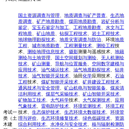
国土资源调查与管理
、
地质调查与矿产普查
、
生态地
质调查
、
矿产地质勘查
、
煤田地质勘查
、
岩矿分析与
鉴定
、
宝玉石鉴定与加工
、
工程地质勘查
、
水文与工
程地质
、
矿山地质
、
钻探工程技术
、
岩土工程技术
、
地球物理勘探技术
、
地质灾害调查与防治
、环境
地质
工程
、
城市地质勘查
、
工程测量技术
、
测绘工程
技
术、
测绘地理信息技术
、
摄影
测量与遥感技术、
地籍
测绘与土地管理
、
国土空间规划与测绘
、
无人机测绘
技术
、
矿山测量
、
导航与位置服务
、
空间数字建模与
应用技术
、
油气储运技术
、
油气地质勘探技术
、
钻井
技术
、
油气智能开采技术
、油田
化学
应用技术、
石油
工程
技术、
煤矿智能开采技术
、
矿井建设工程技术
、
通风技术与安全管理
、
矿山机电与智能装备
、
煤炭清
洁利用技术
、
煤层气采输技术
、
矿山智能开采技术
、
矿物加工技术
、
大气科学
技术、
大气探测技术
、
应用
气象技术
、
雷电防护技术
、
环境监测技术
、
环境工程
考试一
技术、
生态保护技术
、
生态环境大数据技术
、
环境管
类（土
理与评价
、
生态环境修复技术
、
绿色低碳技术
、
资源
木建
综合利用技术
、
水净化与安全技术
、
核与辐射检测防