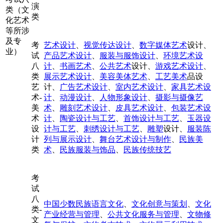
演
类（文
类
化艺术
等所涉
及专
考
艺术设计
、
视觉传达设计
、
数字媒体艺术
设计、
业）
试
产品艺术设计
、
服装与服饰设计
、
环境艺术设
八
计
、
书画艺术
、
公共艺术
设计、
游戏艺术设计
、
类
展示艺术设计
、
美容美体艺术
、
工艺美术
品设
艺
计、
广告艺术设计
、
室内艺术设计
、
家具艺术设
术-
计
、
动漫设计
、
人物形象设计
、
摄影与摄像艺
美
术
、
雕刻艺术设计
、
皮具艺术设计
、
包装艺术设
术
计
、
陶瓷设计与工艺
、
首饰设计与工艺
、
玉器设
设
计与工艺
、
刺绣设计与工艺
、
雕塑
设计、
服装陈
计
列与展示设计
、
舞台艺术设计与制作
、
民族美
类
术
、
民族服装与饰品
、
民族传统技艺
考
试
八
中国少数民族语言文化
、
文化创意与策划
、
文化
类-
产业经营与管理
、
公共文化服务与管理
、
文物修
文