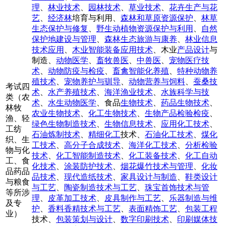
理
、
林业技术
、
园林技术
、
草业技术
、
花卉生产与花
艺
、
经济林
培育与利用、
森林和草原资源保护
、
林草
生态保护与修复
、
野生动植物资源保护与利用
、
自然
保护地建设与管理
、
森林生态旅游与康养
、
林业信息
技术应用
、
木业智能装备应用技术
、木业
产品设计
与
制造、
动物医学
、
畜牧兽医
、
中兽医
、
宠物医疗技
术
、
动物防疫与检疫
、
畜禽智能化养殖
、
特种动物养
殖技术
、
宠物养护与驯导
、
动物营养与饲料
、
蚕桑技
考试四
术
、
水产养殖技术
、
海洋渔业技术
、
水族科学与技
类（农
术
、
水生动物医学
、食品
生物技术
、
药品生物技术
、
林牧
农业生物技术
、
化工生物技术
、
生物产品检验检疫
、
渔、轻
绿色生物制造技术
、
生物信息技术
、
应用化工技术
、
工纺
石油炼制技术
、
精细化工
技术、
石油化工技术
、
煤化
织、生
工技术
、
高分子合成技术
、
海洋化工技术
、
分析检验
物与化
技术
、
化工智能制造技术
、
化工装备技术
、
化工自动
工、食
化技术
、
涂装防护技术
、
烟花爆竹技术与管理
、
化妆
品药品
品技术
、
现代造纸技术
、
家具设计与制造
、
鞋类设计
与粮食
与工艺
、
陶瓷制造技术与工艺
、
珠宝首饰技术与管
等所涉
理
、
皮革加工技术
、
皮具制作与工艺
、
乐器制造与维
及专
护
、
香料香精技术与工艺
、
表面精饰工艺
、
包装工程
业）
技术、
包装策划与设计
、
数字印刷技术
、
印刷媒体技