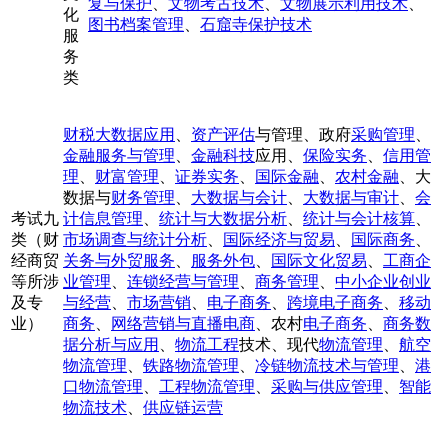
复与保护
、
文物考古技术
、
文物展示利用技术
、
化
图书档案管理
、
石窟寺保护技术
服
务
类
财税大数据应用
、
资产评估
与管理、政府
采购管理
、
金融服务与管理
、
金融科技
应用、
保险实务
、
信用管
理
、
财富管理
、
证券实务
、
国际金融
、
农村金融
、大
数据与
财务管理
、
大数据与会计
、
大数据与审计
、
会
考试九
计信息管理
、
统计与大数据分析
、
统计与会计核算
、
类（财
市场调查与统计分析
、
国际经济与贸易
、
国际商务
、
经商贸
关务与外贸服务
、
服务外包
、
国际文化贸易
、
工商企
等所涉
业管理
、
连锁经营与管理
、
商务管理
、
中小企业创业
及专
与经营
、
市场营销
、
电子商务
、
跨境电子商务
、
移动
业）
商务
、
网络营销与直播电商
、农村
电子商务
、
商务数
据分析与应用
、
物流工程
技术、现代
物流管理
、
航空
物流管理
、
铁路物流管理
、
冷链物流技术与管理
、
港
口物流管理
、
工程物流管理
、
采购与供应管理
、
智能
物流技术
、
供应链运营