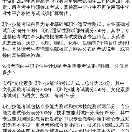
于做好2024年普通高等职业教育单独考试招生工作的通知》规
定，所有考生均须参加考试，普通高中毕业生不再使用高中学
业水平合格性考试成绩折算替代；
职业技能考试科目为专业基础和职业适应性测试，专业基础考
试部分满分100分，职业适应性测试部分满分350分。其中，专
业基础考试由牵头院校根据本考试类所含专业特点，从英语、
思想政治、历史、地理、物理、化学、生物等7个科目中选择1
科。具体请考生查询牵头院校官方网站公布的考试说明，或直
接向牵头院校咨询。
9.报考面向中职毕业生计划的考生需要考试哪些科目、分值是
多少？
实行“文化素质+职业技能”的考试方式，总分为750分。其中，
文化素质考试满分300分，职业技能考试满分450分。文化素质
考试科目为语文、数学，每科150分。
职业技能考试包括专业能力测试和技术技能测试两部分，专业
能力测试部分满分100分，技术技能测试部分满分350分。其中
专业能力测试以教育部发布的中职专业教学标准中核心专业知
识为基本依据，重点考察综合专业能力；技术技能测试以教育
部发布的中职专业教学标准中核心技术技能为基本依据，充分