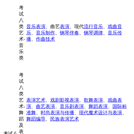
考
试
八
类
音乐表演
、曲艺
表演
、现代
流行音乐
、
戏曲音
艺
乐
、
音乐制作
、
钢琴伴奏
、
钢琴调律
、
音乐传
术-
播
、
作曲技术
音
乐
类
考
试
八
类
艺
表演艺术
、
戏剧影视表演
、
歌舞表演
、
戏曲表
术-
演
、
曲艺表演
、
音乐剧表演
、
舞蹈表演
、
国际标
舞
准舞
、
时尚表演与传播
、
现代魔术设计与表演
、
蹈
舞蹈编导
、
民族表演艺术
及
表
考试八