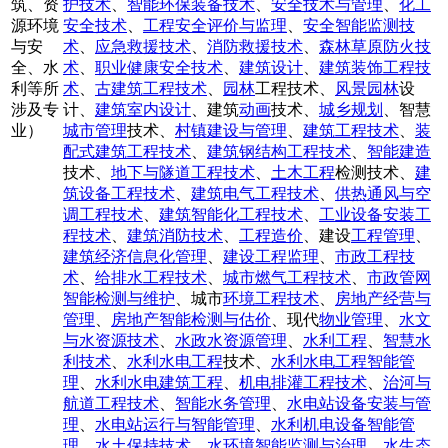
筑、资
护技术
、
智能环保装备技术
、
安全技术与管理
、
化工
源环境
安全技术
、
工程安全评价与监理
、
安全智能监测技
与安
术
、
应急救援技术
、
消防救援技术
、
森林草原防火技
全、水
术
、
职业健康安全技术
、
建筑设计
、
建筑装饰工程技
利等所
术
、
古建筑工程技术
、
园林
工程技术、
风景园林
设
涉及专
计、
建筑室内设计
、建筑
动画
技术、
城乡规划
、智慧
业）
城市管理
技术、
村镇建设与管理
、
建筑工程技术
、
装
配式建筑工程技术
、
建筑钢结构工程技术
、
智能建造
技术、
地下与隧道工程技术
、
土木工程
检测技术、
建
筑设备工程技术
、
建筑电气工程技术
、
供热通风与空
调工程技术
、
建筑智能化工程技术
、
工业设备安装工
程技术
、
建筑消防技术
、
工程造价
、建设
工程管理
、
建筑经济信息化管理
、
建设工程监理
、
市政工程技
术
、
给排水工程技术
、
城市燃气工程技术
、
市政管网
智能检测与维护
、城市
环境工程技术
、
房地产经营与
管理
、
房地产智能检测与估价
、现代
物业管理
、
水文
与水资源技术
、
水政水资源管理
、
水利工程
、
智慧水
利技术
、
水利水电工程
技术、
水利水电工程智能管
理
、
水利水电建筑工程
、
机电排灌工程技术
、
治河与
航道工程技术
、
智能水务管理
、
水电站设备安装与管
理
、
水电站运行与智能管理
、
水利机电设备智能管
理
、
水土保持技术
、
水环境智能监测与治理
、
水生态