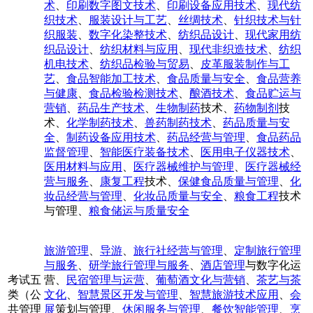
术
、
印刷数字图文技术
、
印刷设备应用技术
、
现代纺
织技术
、
服装设计与工艺
、
丝绸技术
、
针织技术与针
织服装
、
数字化染整技术
、
纺织品设计
、
现代家用纺
织品设计
、
纺织材料与应用
、
现代非织造技术
、
纺织
机电技术
、
纺织品检验与贸易
、
皮革服装制作与工
艺
、
食品智能加工技术
、
食品质量与安全
、
食品营养
与健康
、
食品检验检测技术
、
酿酒技术
、
食品贮运与
营销
、
药品生产技术
、
生物制药
技术、
药物制剂
技
术、
化学制药技术
、
兽药制药技术
、
药品质量与安
全
、
制药设备应用技术
、
药品经营与管理
、
食品药品
监督管理
、
智能医疗装备技术
、
医用电子仪器技术
、
医用材料与应用
、
医疗器械维护与管理
、
医疗器械经
营与服务
、
康复工程
技术、
保健食品质量与管理
、
化
妆品经营与管理
、
化妆品质量与安全
、
粮食工程
技术
与管理、
粮食储运与质量安全
旅游管理
、
导游
、
旅行社经营与管理
、
定制旅行管理
与服务
、
研学旅行管理与服务
、
酒店管理
与数字化运
考试五
营、
民宿管理与运营
、
葡萄酒文化与营销
、
茶艺与茶
类（公
文化
、
智慧景区开发与管理
、
智慧旅游技术应用
、
会
共管理
展
策划与管理、
休闲服务与管理
、
餐饮智能管理
、
烹