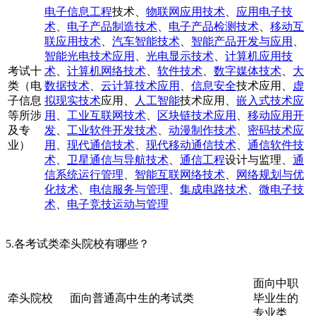
电子信息工程
技术、
物联网应用技术
、
应用电子技
术
、
电子产品制造技术
、
电子产品检测技术
、
移动互
联应用技术
、
汽车智能技术
、
智能产品开发与应用
、
智能光电技术应用
、
光电显示技术
、
计算机应用技
考试十
术
、
计算机网络技术
、
软件技术
、
数字媒体技术
、
大
类（电
数据技术
、
云计算技术应用
、
信息安全
技术应用、
虚
子信息
拟现实技术
应用、
人工智能
技术应用、
嵌入式技术应
等所涉
用
、
工业互联网技术
、
区块链技术应用
、
移动应用开
及专
发
、
工业软件开发技术
、
动漫制作技术
、
密码技术应
业）
用
、
现代通信技术
、
现代移动通信技术
、
通信软件技
术
、
卫星通信与导航技术
、
通信工程
设计与监理、
通
信系统运行管理
、
智能互联网络技术
、
网络规划与优
化技术
、
电信服务与管理
、
集成电路技术
、
微电子技
术
、
电子竞技运动与管理
5.各考试类牵头院校有哪些？
面向中职
牵头院校
面向普通高中生的考试类
毕业生的
专业类