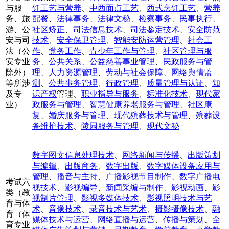
与服
饪工艺与营养
、
中西面点工艺
、
西式烹饪工艺
、
营养
务、旅
配餐
、
法律事务
、
法律文秘
、
检察事务
、
民事执行
、
游、公
社区矫正
、
司法信息技术
、
司法鉴定技术
、
安全防范
安与司
技术
、
安全保卫管理
、
智能安防运营管理
、
社会工
法（公
作
、
党务工作
、
青少年工作与管理
、
社区管理与服
安专业
务
、
公共关系
、
公益慈善事业管理
、
民政服务与管
除外）
理
、
人力资源管理
、
劳动与社会保障
、
网络舆情监
等所涉
测
、
公共事务管理
、
行政管理
、
质量管理与认证
、
知
及专
识产权
管理、
职业指导与服务
、
标准化技术
、
现代家
业）
政服务与管理
、
智慧健康养老服务与管理
、
社区康
复
、
婚庆服务与管理
、
现代殡葬技术与管理
、
殡葬设
备维护技术
、
陵园服务与管理
、
现代文秘
数字图文信息处理技术
、
网络新闻与传播
、
出版策划
与编辑
、
出版商务
、
数字出版
、
数字媒体设备应用与
管理
、
播音与主持
、
广播影视节目制作
、
数字广播电
考试六
视技术
、
影视编导
、
新闻采编与制作
、
影视动画
、
影
类（教
视制片管理
、
影视多媒体技术
、
影视照明技术与艺
育与体
术
、
音像技术
、
录音技术与艺术
、
摄影摄像技术
、
融
育（体
媒体技术与运营
、
网络直播与运营
、
传播与策划
、
全
育专业