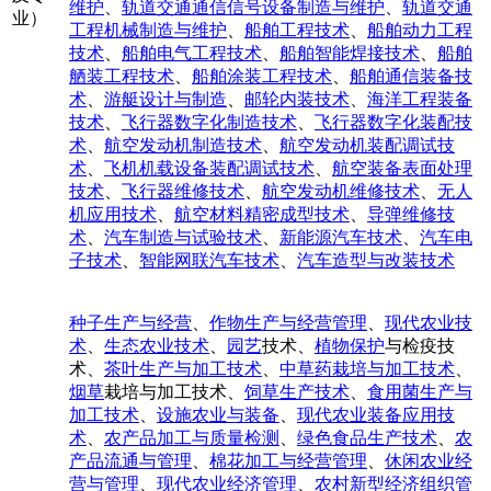
维护
、
轨道交通通信信号设备制造与维护
、
轨道交通
业）
工程机械制造与维护
、
船舶工程技术
、
船舶动力工程
技术
、
船舶电气工程技术
、
船舶智能焊接技术
、
船舶
舾装工程技术
、
船舶涂装工程技术
、
船舶通信装备技
术
、
游艇设计与制造
、
邮轮内装技术
、
海洋工程装备
技术
、
飞行器数字化制造技术
、
飞行器数字化装配技
术
、
航空发动机制造技术
、
航空发动机装配调试技
术
、
飞机机载设备装配调试技术
、
航空装备表面处理
技术
、
飞行器维修技术
、
航空发动机维修技术
、
无人
机应用技术
、
航空材料精密成型技术
、
导弹维修技
术
、
汽车制造与试验技术
、
新能源汽车技术
、
汽车电
子技术
、
智能网联汽车技术
、
汽车造型与改装技术
种子生产与经营
、
作物生产与经营管理
、
现代农业技
术
、
生态农业技术
、
园艺
技术、
植物保护
与检疫技
术、
茶叶生产与加工技术
、
中草药栽培与加工技术
、
烟草
栽培与加工技术、
饲草生产技术
、
食用菌生产与
加工技术
、
设施农业与装备
、
现代农业装备应用技
术
、
农产品加工与质量检测
、
绿色食品生产技术
、
农
产品流通与管理
、
棉花加工与经营管理
、
休闲农业经
营与管理
、
现代农业经济管理
、
农村新型经济组织管