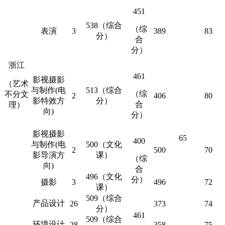
451
538（综合
（综
表演
3
389
83
分）
合
分）
浙江
461
影视摄影
（艺术
与制作(电
513（综合
（综
不分文
2
406
80
影特效方
分）
合
理）
向)
分）
影视摄影
65
400
与制作(电
500（文化
2
500
70
影导演方
课）
（综
向)
合
496（文化
分）
摄影
3
496
72
课）
509（综合
产品设计
26
373
74
分）
461
509（综合
环境设计
28
358
75