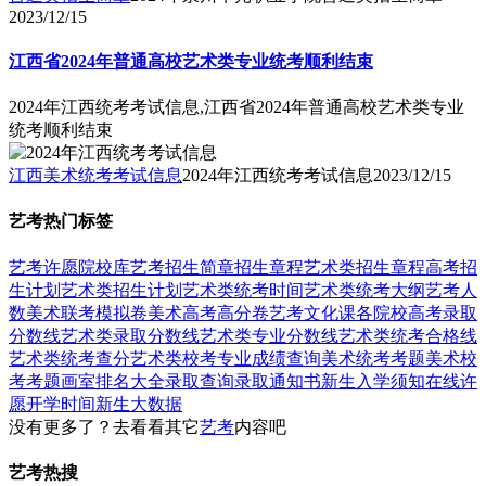
2023/12/15
江西省2024年普通高校艺术类专业统考顺利结束
2024年江西统考考试信息,江西省2024年普通高校艺术类专业
统考顺利结束
江西美术统考考试信息
2024年江西统考考试信息
2023/12/15
艺考热门标签
艺考
许愿
院校库
艺考招生简章
招生章程
艺术类招生章程
高考招
生计划
艺术类招生计划
艺术类统考时间
艺术类统考大纲
艺考人
数
美术联考模拟卷
美术高考高分卷
艺考文化课
各院校高考录取
分数线
艺术类录取分数线
艺术类专业分数线
艺术类统考合格线
艺术类统考查分
艺术类校考专业成绩查询
美术统考考题
美术校
考考题
画室排名大全
录取查询
录取通知书
新生入学须知
在线许
愿
开学时间
新生大数据
没有更多了？去看看其它
艺考
内容吧
艺考热搜