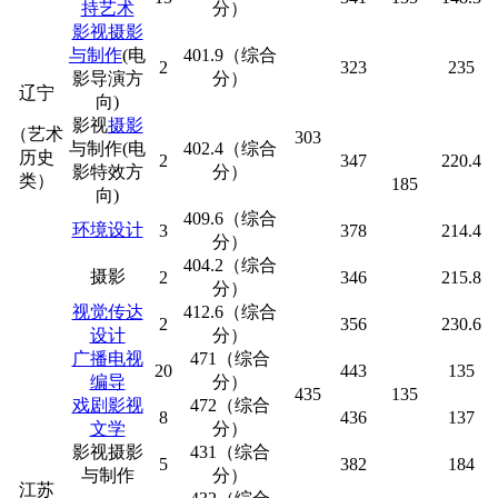
持艺术
分）
影视摄影
与制作
(电
401.9（综合
2
323
235
影导演方
分）
辽宁
向)
影视
摄影
（艺术
303
与制作(电
402.4（综合
历史
2
347
220.4
影特效方
分）
类）
185
向)
409.6（综合
环境设计
3
378
214.4
分）
404.2（综合
摄影
2
346
215.8
分）
视觉传达
412.6（综合
2
356
230.6
设计
分）
广播电视
471（综合
20
443
135
编导
分）
435
135
戏剧影视
472（综合
8
436
137
文学
分）
影视摄影
431（综合
5
382
184
与制作
分）
江苏