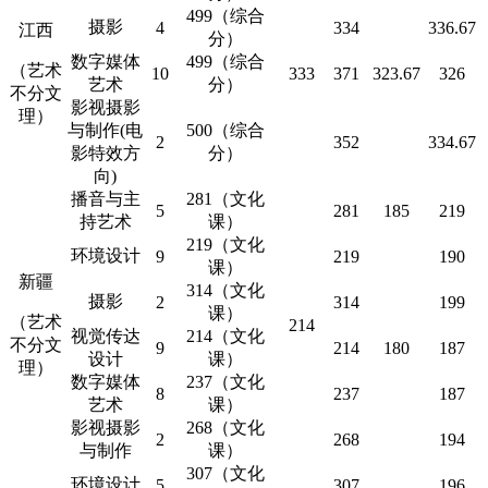
499（综合
摄影
4
334
336.67
江西
分）
数字媒体
499（综合
（艺术
10
333
371
323.67
326
艺术
分）
不分文
影视摄影
理）
与制作(电
500（综合
2
352
334.67
影特效方
分）
向)
播音与主
281（文化
5
281
185
219
持艺术
课）
219（文化
环境设计
9
219
190
课）
新疆
314（文化
摄影
2
314
199
课）
（艺术
214
视觉传达
214（文化
不分文
9
214
180
187
设计
课）
理）
数字媒体
237（文化
8
237
187
艺术
课）
影视摄影
268（文化
2
268
194
与制作
课）
307（文化
环境设计
5
307
196