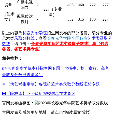
广播电视
贵州
2
405
460
222
227
编导
227（专业
（艺术
课）
视觉传达
7
382
315
180
227
文）
设计
以上内容为
长春光华学院
招生网发布的部分省份、部分专业的
艺术类
录取分数线
，查看
长春光华学院全国各省
艺术类录取分
数线
，请点击>>
长春光华学院艺术类录取分数线汇总（包含
各省、各艺术类专业）
相关推荐：
👉长春光华学院本科招生网专题（含招生计划、章程、高考
录取及分数线查询等）
🍀【为艺考生定制】各院校艺术类录取分数线汇总专题
🏫【院校库】2800多所院校信息在线查询
官网发布缓存图：
官网发布及后续更新地址，请点击“阅读原文”浏览！