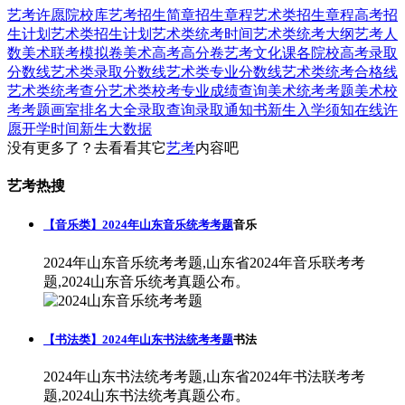
艺考
许愿
院校库
艺考招生简章
招生章程
艺术类招生章程
高考招
生计划
艺术类招生计划
艺术类统考时间
艺术类统考大纲
艺考人
数
美术联考模拟卷
美术高考高分卷
艺考文化课
各院校高考录取
分数线
艺术类录取分数线
艺术类专业分数线
艺术类统考合格线
艺术类统考查分
艺术类校考专业成绩查询
美术统考考题
美术校
考考题
画室排名大全
录取查询
录取通知书
新生入学须知
在线许
愿
开学时间
新生大数据
没有更多了？去看看其它
艺考
内容吧
艺考热搜
【音乐类】2024年山东音乐统考考题
音乐
2024年山东音乐统考考题,山东省2024年音乐联考考
题,2024山东音乐统考真题公布。
【书法类】2024年山东书法统考考题
书法
2024年山东书法统考考题,山东省2024年书法联考考
题,2024山东书法统考真题公布。