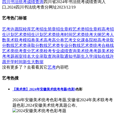
四川书法统考成绩查询
四川省2024年书法统考成绩查询入
口,2024四川书法统考查分网址
2023/12/19
艺考热门标签
艺考
许愿
院校库
艺考招生简章
招生章程
艺术类招生章程
高考招
生计划
艺术类招生计划
艺术类统考时间
艺术类统考大纲
艺考人
数
美术联考模拟卷
美术高考高分卷
艺考文化课
各院校高考录取
分数线
艺术类录取分数线
艺术类专业分数线
艺术类统考合格线
艺术类统考查分
艺术类校考专业成绩查询
美术统考考题
美术校
考考题
画室排名大全
录取查询
录取通知书
新生入学须知
在线许
愿
开学时间
新生大数据
没有更多了？去看看其它
艺考
内容吧
艺考热搜
【美术类】2024年安徽美术统考考题(色彩)
色彩
2024年安徽美术统考色彩考题,安徽省2024年美术联考考
题色彩,2024安徽美术统考真题公布。