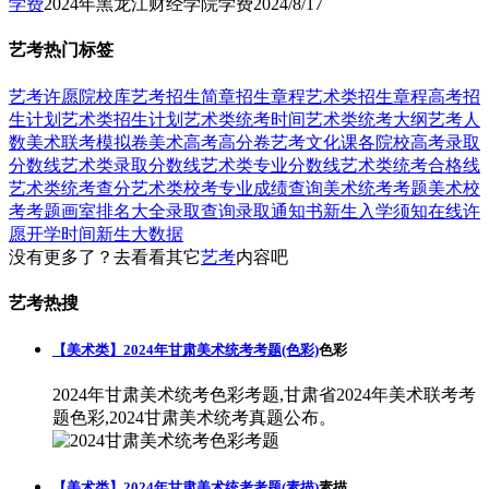
学费
2024年黑龙江财经学院学费
2024/8/17
艺考热门标签
艺考
许愿
院校库
艺考招生简章
招生章程
艺术类招生章程
高考招
生计划
艺术类招生计划
艺术类统考时间
艺术类统考大纲
艺考人
数
美术联考模拟卷
美术高考高分卷
艺考文化课
各院校高考录取
分数线
艺术类录取分数线
艺术类专业分数线
艺术类统考合格线
艺术类统考查分
艺术类校考专业成绩查询
美术统考考题
美术校
考考题
画室排名大全
录取查询
录取通知书
新生入学须知
在线许
愿
开学时间
新生大数据
没有更多了？去看看其它
艺考
内容吧
艺考热搜
【美术类】2024年甘肃美术统考考题(色彩)
色彩
2024年甘肃美术统考色彩考题,甘肃省2024年美术联考考
题色彩,2024甘肃美术统考真题公布。
【美术类】2024年甘肃美术统考考题(素描)
素描