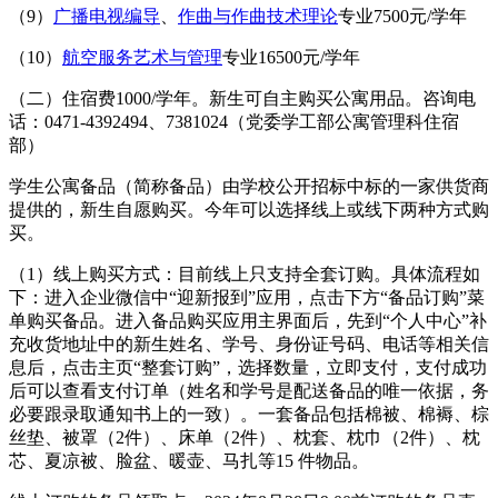
（9）
广播电视编导
、
作曲与作曲技术理论
专业7500元/学年
（10）
航空服务艺术与管理
专业16500元/学年
（二）住宿费1000/学年。新生可自主购买公寓用品。咨询电
话：0471-4392494、7381024（党委学工部公寓管理科住宿
部）
学生公寓备品（简称备品）由学校公开招标中标的一家供货商
提供的，新生自愿购买。今年可以选择线上或线下两种方式购
买。
（1）线上购买方式：目前线上只支持全套订购。具体流程如
下：进入企业微信中“迎新报到”应用，点击下方“备品订购”菜
单购买备品。进入备品购买应用主界面后，先到“个人中心”补
充收货地址中的新生姓名、学号、身份证号码、电话等相关信
息后，点击主页“整套订购”，选择数量，立即支付，支付成功
后可以查看支付订单（姓名和学号是配送备品的唯一依据，务
必要跟录取通知书上的一致）。一套备品包括棉被、棉褥、棕
丝垫、被罩（2件）、床单（2件）、枕套、枕巾（2件）、枕
芯、夏凉被、脸盆、暖壶、马扎等15 件物品。