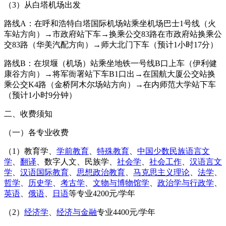
（3）从白塔机场出发
路线A：在呼和浩特白塔国际机场站乘坐机场巴士1号线（火
车站方向）→市政府站下车→换乘公交83路在市政府站换乘公
交83路（华美汽配方向）→师大北门下车（预计1小时17分）
路线B：在坝堰（机场）站乘坐地铁一号线B口上车（伊利健
康谷方向）→将军衙署站下车B1口出→在国航大厦公交站换
乘公交K4路（金桥阿木尔场站方向）→在内师范大学站下车
（预计1小时9分钟）
二、收费须知
（一）各专业收费
（1）教育学、
学前教育
、
特殊教育
、
中国少数民族语言文
学
、
翻译
、数字人文、民族学、
社会学
、
社会工作
、
汉语言文
学
、
汉语国际教育
、
思想政治教育
、
马克思主义理论
、
法学
、
哲学
、
历史学
、
考古学
、
文物与博物馆学
、
政治学与行政学
、
英语
、
俄语
、
日语
等专业4200元/学年
（2）
经济学
、
经济与金融
专业4400元/学年