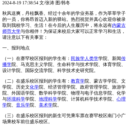
2024-8-19 17:38:54
文/张涛 图/韩冬
秋风送爽，丹桂飘香。经过十余年的学业夯基，作为莘莘学子
的一员，你将昂首迈入新的驿站。热烈祝贺并真心欢迎你被录
取到我校学习、生活！在今后的人生履历中，将永远有
内蒙古
师范大学
与你相伴！为保证来校后大家可以正常学习和生活，
请注意以下有关事宜：
一、报到地点
（一）在赛罕校区报到的学生有：
民族学
人类学
学院、新闻
传
播学
院、马克思主义学院、生命科学与技术学院、体育学院、
设计学院、国际交流学院、科学技术史研究院。
（二）在盛乐校区报到的学生有：
教育学
院、蒙古学学院、文
学院、历史文
化学
院、经济管理学院、政府管理学院、旅游学
院、外国语学院、数学科学学院、物理与电子信息学院、化学
与
环境科学
学院、
地理科学
学院、计算机科学技术学院、
心理
学
院、
音乐学
院、
美术学
院。
（三）在盛乐校区报到的新生可凭乘车票在赛罕校区南门小广
场乘校车前往盛乐校区。