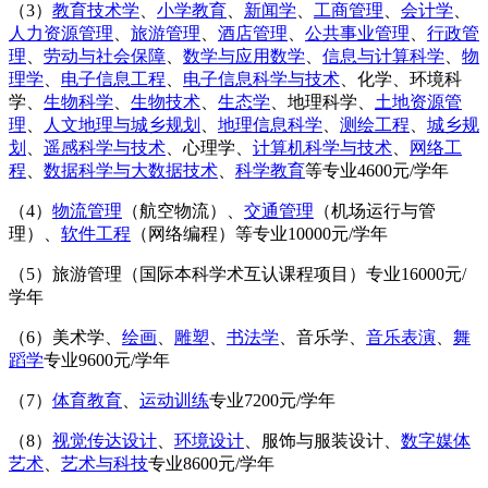
（3）
教育技术学
、
小学教育
、
新闻学
、
工商管理
、
会计学
、
人力资源管理
、
旅游管理
、
酒店管理
、
公共事业管理
、
行政管
理
、
劳动与社会保障
、
数学与应用数学
、
信息与计算科学
、
物
理学
、
电子信息工程
、
电子信息科学与技术
、化学、环境科
学、
生物科学
、
生物技术
、
生态学
、地理科学、
土地资源管
理
、
人文地理与城乡规划
、
地理信息科学
、
测绘工程
、
城乡规
划
、
遥感科学与技术
、心理学、
计算机科学与技术
、
网络工
程
、
数据科学与大数据技术
、
科学教育
等专业4600元/学年
（4）
物流管理
（航空物流）、
交通管理
（机场运行与管
理）、
软件工程
（网络编程）等专业10000元/学年
（5）旅游管理（国际本科学术互认课程项目）专业16000元/
学年
（6）美术学、
绘画
、
雕塑
、
书法学
、音乐学、
音乐表演
、
舞
蹈学
专业9600元/学年
（7）
体育教育
、
运动训练
专业7200元/学年
（8）
视觉传达设计
、
环境设计
、服饰与服装设计、
数字媒体
艺术
、
艺术与科技
专业8600元/学年