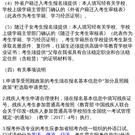
（4）外省户籍迁入考生报名须提供：本人填写经有关学校、
学校上级学籍主管部门确认的《外省户籍迁入考生审核表》
（此表作为考生学籍、学习经历证明）。
（5）随迁子女考生报名须提供：本人填写经有关学校、学校
上级学籍主管部门确认的《随迁子女考生审核表》（此表作为
考生学籍、学习经历证明），考生学籍所在学校提供考生新生
录取名册原件、复印件，往届生还须提供高级中等教育学校毕
业证书；考生须提供“父母在我省具有合法稳定职业和合法稳
定住所（含租赁）”的证明材料等。
（四）有关事项说明
1.申请享受照顾政策的考生须在报名基本信息中“加分及照顾
政策”栏选取申请类型。
2.残疾人考生申请合理便利，须在报名基本信息中填写残疾证
号。残疾人考生参加普通高考按照《教育部 中国残疾人联合
会关于印发<残疾人参加普通高等学校招生全国统一考试管理
规定>的通知》（教学〔2017〕4号）执行。
3.报考外语专业的考生应参加省招考办统一组织的外语口试。
口试语种分为
英语
、
俄语
、
日语
，考生需在报考信息中“外语