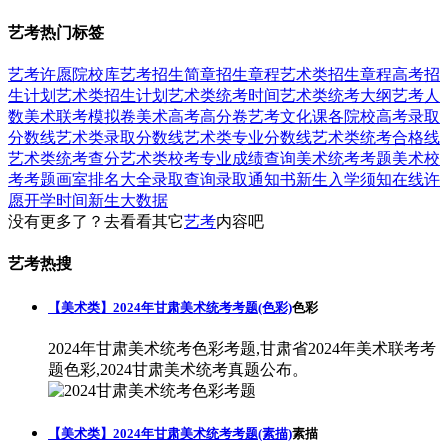
艺考热门标签
艺考
许愿
院校库
艺考招生简章
招生章程
艺术类招生章程
高考招
生计划
艺术类招生计划
艺术类统考时间
艺术类统考大纲
艺考人
数
美术联考模拟卷
美术高考高分卷
艺考文化课
各院校高考录取
分数线
艺术类录取分数线
艺术类专业分数线
艺术类统考合格线
艺术类统考查分
艺术类校考专业成绩查询
美术统考考题
美术校
考考题
画室排名大全
录取查询
录取通知书
新生入学须知
在线许
愿
开学时间
新生大数据
没有更多了？去看看其它
艺考
内容吧
艺考热搜
【美术类】2024年甘肃美术统考考题(色彩)
色彩
2024年甘肃美术统考色彩考题,甘肃省2024年美术联考考
题色彩,2024甘肃美术统考真题公布。
【美术类】2024年甘肃美术统考考题(素描)
素描