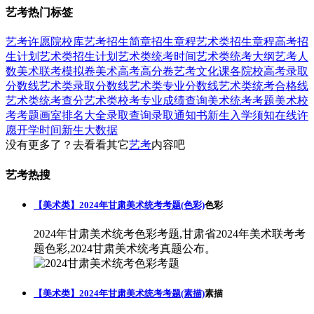
艺考热门标签
艺考
许愿
院校库
艺考招生简章
招生章程
艺术类招生章程
高考招
生计划
艺术类招生计划
艺术类统考时间
艺术类统考大纲
艺考人
数
美术联考模拟卷
美术高考高分卷
艺考文化课
各院校高考录取
分数线
艺术类录取分数线
艺术类专业分数线
艺术类统考合格线
艺术类统考查分
艺术类校考专业成绩查询
美术统考考题
美术校
考考题
画室排名大全
录取查询
录取通知书
新生入学须知
在线许
愿
开学时间
新生大数据
没有更多了？去看看其它
艺考
内容吧
艺考热搜
【美术类】2024年甘肃美术统考考题(色彩)
色彩
2024年甘肃美术统考色彩考题,甘肃省2024年美术联考考
题色彩,2024甘肃美术统考真题公布。
【美术类】2024年甘肃美术统考考题(素描)
素描