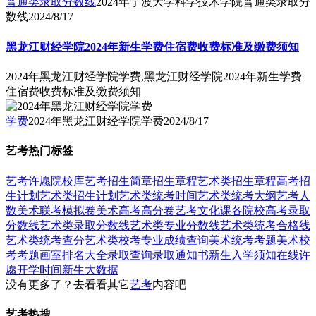
普通类录取分数线
2024年宁波大学科学技术学院普通类录取分
数线
2024/8/17
黑龙江财经学院2024年新生学费住宿费收费标准及缴费须知
2024年黑龙江财经学院学费,黑龙江财经学院2024年新生学费
住宿费收费标准及缴费须知
学费
2024年黑龙江财经学院学费
2024/8/17
艺考热门标签
艺考
许愿
院校库
艺考招生简章
招生章程
艺术类招生章程
高考招
生计划
艺术类招生计划
艺术类统考时间
艺术类统考大纲
艺考人
数
美术联考模拟卷
美术高考高分卷
艺考文化课
各院校高考录取
分数线
艺术类录取分数线
艺术类专业分数线
艺术类统考合格线
艺术类统考查分
艺术类校考专业成绩查询
美术统考考题
美术校
考考题
画室排名大全
录取查询
录取通知书
新生入学须知
在线许
愿
开学时间
新生大数据
没有更多了？去看看其它
艺考
内容吧
艺考热搜