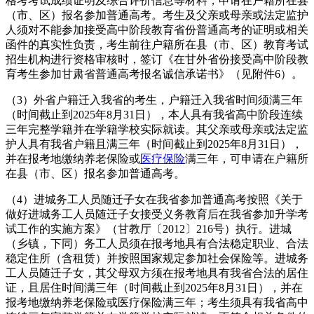
格考考试成绩证明及综合评价信息等材料，申请在户籍所在县
（市、区）报名参加普通高考。考生及父亲或母亲或法定监护
人须对不能参加接受高中阶段教育省份普通高考的证明或相关
函件的真实性负责，考生前往户籍所在县（市、区）教育考试
招生机构进行资格审核时，签订《在甘外省份接受高中阶段教
育考生参加甘肃省普通高考报名诚信承诺书》（见附件6）。
（3）外省户籍迁入我省的考生，户籍迁入我省时间须满三年
（时间截止到2025年8月31日），本人具有我省高中阶段连续
三年完整学籍并在学籍学校实际就读。其父亲或母亲或法定监
护人具有我省户籍且满三年（时间截止到2025年8月31日），
并在报考地缴纳养老保险或
医疗保险
满三年，可申请在户籍所
在县（市、区）报名参加普通高考。
（4）进城务工人员随迁子女在我省参加普通高考按照《关于
做好进城务工人员随迁子女接受义务教育后在我省参加升学考
试工作的实施方案》（甘教厅〔2012〕216号）执行。进城
（乡镇，下同）务工人员须在报考地具有合法稳定职业、合法
稳定住所（含租赁）并按照国家规定参加社会保险等。进城务
工人员随迁子女，其父母双方须在报考地具有我省合法的居住
证，且居住时间满三年（时间截止到2025年8月31日），并在
报考地缴纳养老保险或医疗保险满三年；考生须具有我省高中