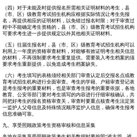
（四）对于未能及时提供报名所需相关证明材料的考生，县
（市、区）级教育考试招生机构应根据实际情况让考生先报
名，再提供相应的证明材料，以免错过报名时限；对于审查过
程中不能确定考生资格的，县（市、区）级教育考试招生机构
可要求考生进一步提供规定以外其他相关证明材料。
（五）往届生报名时，县（市、区）级教育考试招生机构可以
利用上一年度的资格审查材料，对能够有效证明考生相关信息
的材料，不再强制要求考生重复提供。需要装入考生档案的须
要求考生重新提供，以免造成考生档案缺失。
（六）考生填写的表格须经相关部门审查认定后交报名点或教
育考试招生机构进行全面审查。考生的学籍、户籍审查登记表
是考生报考的重要材料，也是审查考生报考的重要依据，各地
教育、公安等部门要对考生填写的内容进行仔细审核确认，共
同把好考生的报名资格审查关，审查时要重点核查考生法定第
一监护人父母信息及特殊情况顺序监护人信息，确保考生报考
信息准确可靠。
九、享受照顾政策考生资格审核和信息采集
各地在采集享受照顾政策考生相关数据时要按照“谁主管、谁