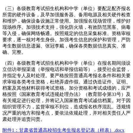
（三）各级教育考试招生机构和中学（单位）要配足配齐报名
所需的硬件设备，及早加强服务器、备用电源及相关硬件检查
和维护，确保设备设施正常使用。加强报名现场管理，维护好
现场秩序。加强技术支持，强化防火墙，有效防范黑客、病毒
等入侵，确保网络畅通。按照规定的信息采集标准、资格审核
要求，逐一核对考生身份。加强考生信息的保护和管理，严防
考生数据信息遗漏、张冠李戴，确保各类数据信息真实、准
确、完整。
（四）各级教育考试招生机构和中学（单位）在报名期间须设
立信访举报渠道（举报电话和举报信箱等），接受社会监督，
并指定专人及时处理。要严格按照普通高考报名条件和相关要
求审核各类考生资格，杜绝弄虚作假。通过伪造证件、证明、
档案及其他材料获得考试资格、加分资格和考试成绩的，应严
格按照《国家教育考试违规处理办法》（教育部令第33号）及
有关规定进行处理，并将记入国家教育考试诚信档案。对于因
组织管理不力，监督审核不到位，造成报名秩序混乱、违规情
况严重的地方和报考点，要依法依规处理，并对相关责任人严
肃处理并追责问责。
附件1：甘肃省普通高校招生考生报名登记表（样表）.docx