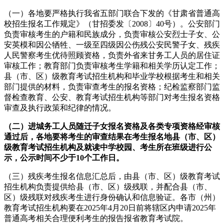
（一）各地要严格执行我省五部门联合下发的《甘肃省普通高
校招生报名工作规定》（甘招委发〔2008〕40号）。公安部门
负责审核考生的户籍和民族成分，负责审核公安烈士子女、公
安英模和因公牺牲、一级至四级因公伤残公安民警子女、残疾
人民警察考生优待照顾资格，负责外省来甘务工人员的居住证
审核工作；教育部门负责审核考生学籍和相关学历认定工作；
县（市、区）级教育考试招生机构和毕业学校根据考生和相关
部门提供的材料，负责审查考生的报名资格；纪检监察部门监
督检查教育、公安、教育考试招生机构等部门对考生报名资格
审查及执行政策和纪律的情况。
（二）
进城务工人员随迁子女报名资格及各类专项资格经审核
通过后，各地要将考生的
审查结果在考生报名地县（市、区）
级教育考试招生机构及就读中学校园、考生所在班级进行
公
示，公示时间不少于10个工作日。
（三）残疾考生报名信息汇总后，由县（市、区）级教育考试
招生机构负责提供给县（市、区）级残联，并配合县（市、
区）级残联对残疾考生进行身份确认和信息验证。各市（州）
教育考试招生机构要在2025年4月20日前将辖区内申请2025年
普通高考相关合理便利考生的报告报省教育考试院。