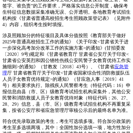
签字、谁负责”的工作要求，严格落实信息公开制度，确保考
生特征信息数据采集准确无误、公开透明。各地教育考试招生
机构按《甘肃省普通高校招生考生照顾政策登记表》（见附件
4）内容，组织考生按时填报。
涉及照顾加分的特征项目及具体分值按照《教育部关于做好
2025年普通高校招生工作的通知》《关于印发<甘肃省关于进
一步深化高考加分改革工作的实施方案>的通知》(甘招委发
〔2020〕9号)规定和《甘肃省教育厅 甘肃省公安厅关于印发<
甘肃省公安英烈和因公牺牲伤残公安民警子女教育优待工作实
施细则>的通知》（甘教发〔2018〕43号）、《甘肃省
应急管
理
厅 甘肃省教育厅关于印发<甘肃省国家综合性消防救援队伍
人员子女教育优待规定>的通知》（甘应急人事〔2019〕41
号）相关要求执行。除残疾人民警察考生（特征代码：16）申
报信息由县（市、区）级教育考试招生机构采集外，其他公安
民警和消防救援人员子女教育优待对象（特征代码：26、27、
28、29）信息，县（市、区）级教育考试招生机构不再重复采
集，按省公安厅和省应急管理厅审核公示后的最终名单为准。
符合优先录取政策的考生，考生可选填多项。符合加分政策的
考生至多选填两项，其中：全国性加分选填一项，地方性加分