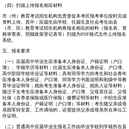
（四）扫描上传报名相应材料
市（州）教育考试招生机构负责督促本考区报考单位按时完成
资料上传。其中：应届生由学校、往届生及社会考生由县
（市、区）教育考试招生机构将报名相应的材料（报名表、资
格审查表、照顾政策登记表等）扫描为PDF格式文件上传报名
系统。
五、报名要求
（一）应届高中毕业生应准备本人身份证、户籍证明（户口
簿）、学籍学历等材料；往届生应准备本人身份证、户口簿、
高中阶段学校毕业证等材料；具有同等学力的考生和社会青年
应准备本人身份证、户口簿、同等学力书面说明和初级中等教
育毕业证明等；残疾考生准备本人身份证、残疾人证等材料；
随迁子女考生应准备本人身份证、户口簿、父母居住证、父母
社保（含养老保险或医疗保险）缴费证明等材料；中职生应准
备本人身份证、户籍证明（户口簿）等材料；考生随父亲或母
亲因军转安置、工作调动的，还需提供父亲或母亲所在单位工
作证明。
（二）普通高中应届毕业生报名工作由毕业学校到学籍所在县