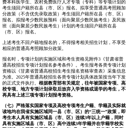
费本科医学生、农村免费医疗人才专项（专科）等专项计划的
考生须回户籍所在县（市、区）报名。拟享受普通高考照顾加
分政策（不含优先录取政策）考生须回户籍所在县（市、区）
报名。拟报考少数民族预科（面向聚居少数民族考生）及民族
班（面向聚居少数民族考生）计划的考生须回户籍所在县
（市、区）报名。
上述考生不回户籍地报名的，不得报考相关招生计划，不享受
相应的普通高考照顾加分政策。
报名时，专项计划的实施区域和考生资格见附件3《甘肃省普
通高校招生专项计划报名参考条件》。考生报考各类专项计划
资格以《甘肃省普通高校招生考生报名资格审查表》采集信息
为准。2025年普通高校招生各类专项计划具体政策按当年下发
的正式文件执行。
根据教育部有关规定，往年被国家专项、高
校专项、地方专项计划录取后放弃入学资格或退学的考生，不
再具有上述三项专项计划报考资格。
（七）
严格落实国家专项及高校专项考生户籍、学籍及实际就
读地均在我省实施区域同一县（市、区）的“三统一”政策，即
考生本人具有实施区域县（市、区）连续3年以上户籍，同时
具有实施区域县（市、区）高中连续3年学籍并在学籍学校实