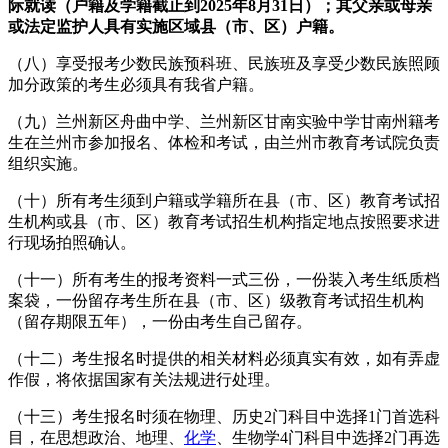
际就读（户籍及学籍截止到2025年8月31日）；其父亲或母亲
或法定监护人具有实施区域县（市、区）户籍。
（八）享受报考少数民族预科班、民族班及享受少数民族照顾
加分政策的考生必须具有我省户籍。
（九）兰州新区舟曲中学、兰州新区甘南实验中学甘南州籍考
生在兰州市参加报名、体检和考试，由兰州市教育考试院负责
组织实施。
（十）所有考生须到户籍或学籍所在县（市、区）教育考试招
生机构或县（市、区）教育考试招生机构指定地点按照要求进
行现场拍照确认。
（十一）所有考生的报考资料一式三份，一份装入考生纸质档
案袋，一份留存考生所在县（市、区）级教育考试招生机构
（留存期限五年），一份由考生自己留存。
（十二）考生报名时提供的相关材料必须真实有效，如有弄虚
作假，将依据国家有关法规进行处理。
（十三）考生报名时须在物理、历史2门科目中选择1门首选科
目，在思想政治、地理、
化学
、生物学4门科目中选择2门再选