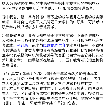
护人为我省常住户籍的非我省中等职业学校学籍的中职毕业
生,不得报名参加中职升学考试，但可报名参加普通高考。
③非我省户籍，具有我省中等职业学校学籍并在学籍学校实际
就读，且符合进城务工人员随迁子女条件的中职生，可报考中
职升学考试或报名参加普通高考。
④非我省户籍，具有我省中等职业学校学籍但不符合进城务工
人员随迁子女条件的外省生源应届中职生，仅可报考中职升学
考试或
运动训练
、武术与
民族传统体育
专业单独招生，不得报
考普通高考。此类考生须具有省级教育行政部门批复的跨省招
生审批表或提供中职院校省外录取名册（由学籍主管部门认定
并加盖公章），由学籍所在地县（市、区）教育考试招生机构
负责报名。
（8）具有同等学力的考生和社会青年等报名参加普通高考
的，本人须初中毕业满三年（截止到2025年8月31日），考生
本人及其父亲或母亲或法定监护人常住户籍必须在甘肃，同
时，本人初次户口登记在甘肃，且无外省迁移轨迹。由户籍所
在县（市、区）教育考试招生机构受理其报名申请。报名前出
具同等学力书面说明和初级中等教育毕业证明。资格审查由市
（州）、县(市、区)教育局学籍管理部门负责。