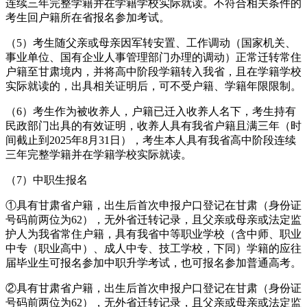
连续三年完整学籍并在学籍学校实际就读。不符合相关条件的
考生回户籍所在省报名参加考试。
（5）考生随父亲或母亲因军转安置、工作调动（国家机关、
事业单位、国有企业人事管理部门办理的调动）正常迁转常住
户籍至甘肃境内，并将高中阶段学籍转入我省，且在学籍学校
实际就读的，出具相关证明后，可不受户籍、学籍年限限制。
（6）考生作为被收养人，户籍已迁入收养人名下，考生持有
民政部门出具的有效证明，收养人具有我省户籍且满三年（时
间截止到2025年8月31日），考生本人具有我省高中阶段连续
三年完整学籍并在学籍学校实际就读。
（7）中职生报名
①具有甘肃省户籍，出生后首次申报户口登记在甘肃（身份证
号码前两位为62），无外省迁转记录，且父亲或母亲或法定监
护人为我省常住户籍，具有我省中等职业学校（含中师、职业
中专（职业高中）、成人中专、技工学校，下同）学籍的应往
届毕业生可报名参加中职升学考试，也可报名参加普通高考。
②具有甘肃省户籍，出生后首次申报户口登记在甘肃（身份证
号码前两位为62），无外省迁转记录，且父亲或母亲或法定监