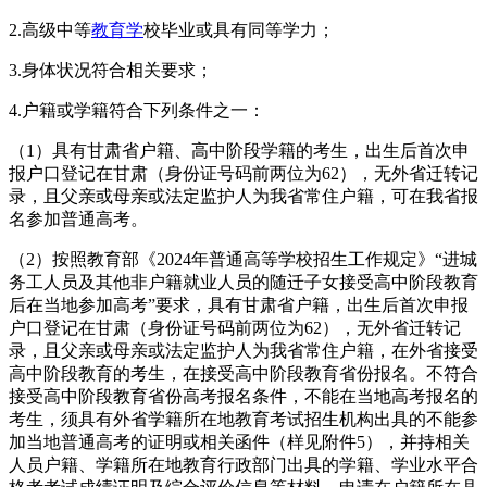
2.高级中等
教育学
校毕业或具有同等学力；
3.身体状况符合相关要求；
4.户籍或学籍符合下列条件之一：
（1）具有甘肃省户籍、高中阶段学籍的考生，出生后首次申
报户口登记在甘肃（身份证号码前两位为62），无外省迁转记
录，且父亲或母亲或法定监护人为我省常住户籍，可在我省报
名参加普通高考。
（2）按照教育部《2024年普通高等学校招生工作规定》“进城
务工人员及其他非户籍就业人员的随迁子女接受高中阶段教育
后在当地参加高考”要求，具有甘肃省户籍，出生后首次申报
户口登记在甘肃（身份证号码前两位为62），无外省迁转记
录，且父亲或母亲或法定监护人为我省常住户籍，在外省接受
高中阶段教育的考生，在接受高中阶段教育省份报名。不符合
接受高中阶段教育省份高考报名条件，不能在当地高考报名的
考生，须具有外省学籍所在地教育考试招生机构出具的不能参
加当地普通高考的证明或相关函件（样见附件5），并持相关
人员户籍、学籍所在地教育行政部门出具的学籍、学业水平合