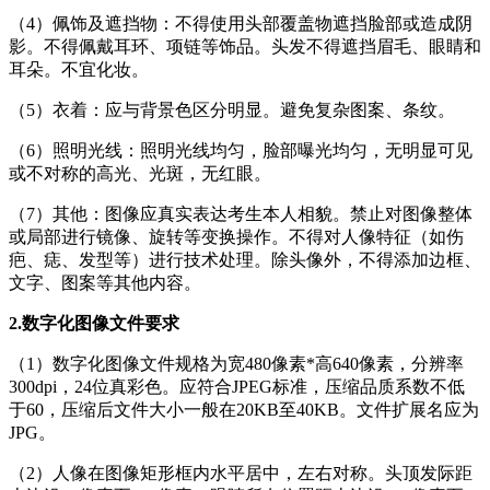
（4）佩饰及遮挡物：不得使用头部覆盖物遮挡脸部或造成阴
影。不得佩戴耳环、项链等饰品。头发不得遮挡眉毛、眼睛和
耳朵。不宜化妆。
（5）衣着：应与背景色区分明显。避免复杂图案、条纹。
（6）照明光线：照明光线均匀，脸部曝光均匀，无明显可见
或不对称的高光、光斑，无红眼。
（7）其他：图像应真实表达考生本人相貌。禁止对图像整体
或局部进行镜像、旋转等变换操作。不得对人像特征（如伤
疤、痣、发型等）进行技术处理。除头像外，不得添加边框、
文字、图案等其他内容。
2.
数字化图像文件要求
（1）数字化图像文件规格为宽480像素*高640像素，分辨率
300dpi，24位真彩色。应符合JPEG标准，压缩品质系数不低
于60，压缩后文件大小一般在20KB至40KB。文件扩展名应为
JPG。
（2）人像在图像矩形框内水平居中，左右对称。头顶发际距