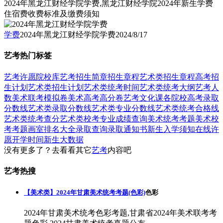
2024年黑龙江财经学院学费,黑龙江财经学院2024年新生学费
住宿费收费标准及缴费须知
学费
2024年黑龙江财经学院学费
2024/8/17
艺考热门标签
艺考
许愿
院校库
艺考招生简章
招生章程
艺术类招生章程
高考招
生计划
艺术类招生计划
艺术类统考时间
艺术类统考大纲
艺考人
数
美术联考模拟卷
美术高考高分卷
艺考文化课
各院校高考录取
分数线
艺术类录取分数线
艺术类专业分数线
艺术类统考合格线
艺术类统考查分
艺术类校考专业成绩查询
美术统考考题
美术校
考考题
画室排名大全
录取查询
录取通知书
新生入学须知
在线许
愿
开学时间
新生大数据
没有更多了？去看看其它
艺考
内容吧
艺考热搜
【美术类】2024年甘肃美术统考考题(色彩)
色彩
2024年甘肃美术统考色彩考题,甘肃省2024年美术联考考