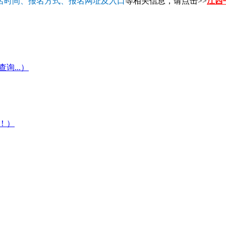
名时间、报名方式、报名网址及入口
等相关信息，请点击>>
江西
...）
！）