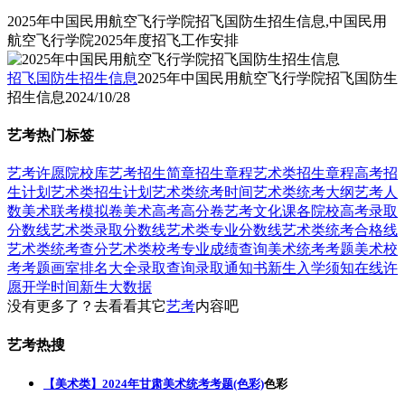
2025年中国民用航空飞行学院招飞国防生招生信息,中国民用
航空飞行学院2025年度招飞工作安排
招飞国防生招生信息
2025年中国民用航空飞行学院招飞国防生
招生信息
2024/10/28
艺考热门标签
艺考
许愿
院校库
艺考招生简章
招生章程
艺术类招生章程
高考招
生计划
艺术类招生计划
艺术类统考时间
艺术类统考大纲
艺考人
数
美术联考模拟卷
美术高考高分卷
艺考文化课
各院校高考录取
分数线
艺术类录取分数线
艺术类专业分数线
艺术类统考合格线
艺术类统考查分
艺术类校考专业成绩查询
美术统考考题
美术校
考考题
画室排名大全
录取查询
录取通知书
新生入学须知
在线许
愿
开学时间
新生大数据
没有更多了？去看看其它
艺考
内容吧
艺考热搜
【美术类】2024年甘肃美术统考考题(色彩)
色彩