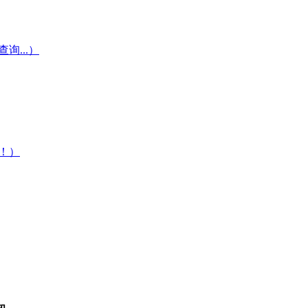
...）
！）