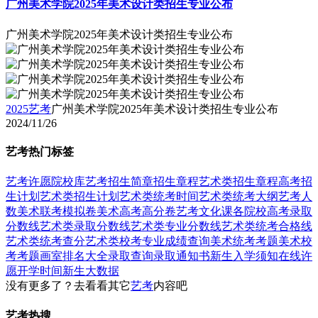
广州美术学院2025年美术设计类招生专业公布
广州美术学院2025年美术设计类招生专业公布
2025艺考
广州美术学院2025年美术设计类招生专业公布
2024/11/26
艺考热门标签
艺考
许愿
院校库
艺考招生简章
招生章程
艺术类招生章程
高考招
生计划
艺术类招生计划
艺术类统考时间
艺术类统考大纲
艺考人
数
美术联考模拟卷
美术高考高分卷
艺考文化课
各院校高考录取
分数线
艺术类录取分数线
艺术类专业分数线
艺术类统考合格线
艺术类统考查分
艺术类校考专业成绩查询
美术统考考题
美术校
考考题
画室排名大全
录取查询
录取通知书
新生入学须知
在线许
愿
开学时间
新生大数据
没有更多了？去看看其它
艺考
内容吧
艺考热搜