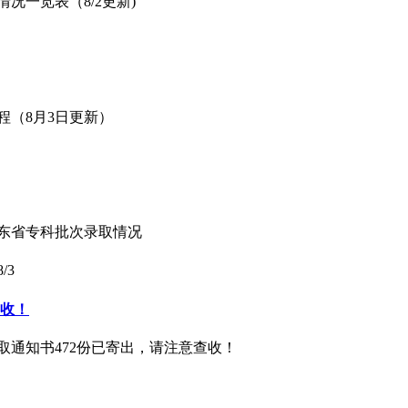
情况一览表（8/2更新)
进程（8月3日更新）
山东省专科批次录取情况
8/3
查收！
录取通知书472份已寄出，请注意查收！