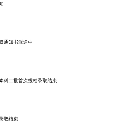
知
录取通知书派送中
普通本科二批首次投档录取结束
类录取结束