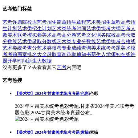
艺考热门标签
艺考
许愿
院校库
艺考招生简章
招生章程
艺术类招生章程
高考招
生计划
艺术类招生计划
艺术类统考时间
艺术类统考大纲
艺考人
数
美术联考模拟卷
美术高考高分卷
艺考文化课
各院校高考录取
分数线
艺术类录取分数线
艺术类专业分数线
艺术类统考合格线
艺术类统考查分
艺术类校考专业成绩查询
美术统考考题
美术校
考考题
画室排名大全
录取查询
录取通知书
新生入学须知
在线许
愿
开学时间
新生大数据
没有更多了？去看看其它
艺考
内容吧
艺考热搜
【美术类】2024年甘肃美术统考考题(色彩)
色彩
2024年甘肃美术统考色彩考题,甘肃省2024年美术联考考
题色彩,2024甘肃美术统考真题公布。
【美术类】2024年甘肃美术统考考题(素描)
素描