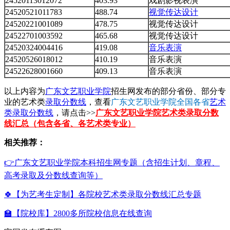
24520113012072
403.93
戏剧影视表演
24520521011783
488.74
视觉传达设计
24520221001089
478.75
视觉传达设计
24522701003592
465.68
视觉传达设计
24520324004416
419.08
音乐表演
24520526018012
410.19
音乐表演
24522628001660
409.13
音乐表演
以上内容为
广东文艺职业学院
招生网发布的部分省份、部分专
业的艺术类
录取分数线
，查看
广东文艺职业学院全国各省
艺术
类录取分数线
，请点击>>
广东文艺职业学院艺术类录取分数
线汇总（包含各省、各艺术类专业）
相关推荐：
👉广东文艺职业学院本科招生网专题（含招生计划、章程、
高考录取及分数线查询等）
🍀【为艺考生定制】各院校艺术类录取分数线汇总专题
🏫【院校库】2800多所院校信息在线查询