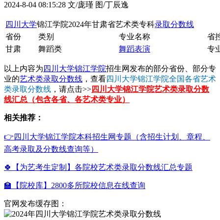
2024-8-04 08:15:28
文/庞瑾 图/丁辰逸
四川大学
锦江学院2024年甘肃省艺术类专科
录取分数线
省份
类别
专业名称
省
甘肃
舞蹈类
舞蹈表演
专业
以上内容为
四川大学锦江学院
招生网发布的部分省份、部分专
业的
艺术类录取分数线
，查看
四川大学锦江学院全国各省艺术
类录取分数线
，请点击>>
四川大学锦江学院艺术类录取分数
线汇总（包含各省、各艺术类专业）
相关推荐：
👉四川大学锦江学院本科招生网专题（含招生计划、章程、
高考录取及分数线查询等）
🍀【为艺考生定制】各院校艺术类录取分数线汇总专题
🏫【院校库】2800多所院校信息在线查询
官网发布缓存图：