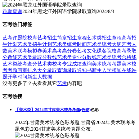
录取查询
2024年黑龙江外国语学院录取查询
2024/8/3
艺考热门标签
艺考
许愿
院校库
艺考招生简章
招生章程
艺术类招生章程
高考招
生计划
艺术类招生计划
艺术类统考时间
艺术类统考大纲
艺考人
数
美术联考模拟卷
美术高考高分卷
艺考文化课
各院校高考录取
分数线
艺术类录取分数线
艺术类专业分数线
艺术类统考合格线
艺术类统考查分
艺术类校考专业成绩查询
美术统考考题
美术校
考考题
画室排名大全
录取查询
录取通知书
新生入学须知
在线许
愿
开学时间
新生大数据
没有更多了？去看看其它
艺考
内容吧
艺考热搜
【美术类】2024年甘肃美术统考考题(色彩)
色彩
2024年甘肃美术统考色彩考题,甘肃省2024年美术联考考
题色彩,2024甘肃美术统考真题公布。