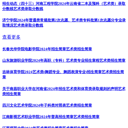
招生动态（四十三）河南工程学院2024年云南省二本及预科（艺术类）录取
分数线
艺术类录取分数线
济宁学院2024年普通类常规批第2次志愿、艺术类专科批第1次志愿分专业录
取情况
艺术类录取分数线
查看更多
长春光华学院电影学院2024年招生简章
艺术类招生简章
山东旅游职业学院2024年高职（专科）艺术类专业招生章程
艺术类招生简章
吉林体育学院2024艺术类(舞蹈专业、舞蹈表演专业)招生简章
艺术类招生简
章
关于南昌职业大学在河南省2024年招生艺术类和体育类录取规则的声明
艺术
类招生简章
四川文化艺术学院2024年子科类对照表
艺术类招生简章
江南影视艺术职业学院2024年普高招生简章
艺术类招生简章