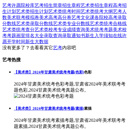
艺考
许愿
院校库
艺考招生简章
招生章程
艺术类招生章程
高考招
生计划
艺术类招生计划
艺术类统考时间
艺术类统考大纲
艺考人
数
美术联考模拟卷
美术高考高分卷
艺考文化课
各院校高考录取
分数线
艺术类录取分数线
艺术类专业分数线
艺术类统考合格线
艺术类统考查分
艺术类校考专业成绩查询
美术统考考题
美术校
考考题
画室排名大全
录取查询
录取通知书
新生入学须知
在线许
愿
开学时间
新生大数据
没有更多了？去看看其它
艺考
内容吧
艺考热搜
【美术类】2024年甘肃美术统考考题(色彩)
色彩
2024年甘肃美术统考色彩考题,甘肃省2024年美术联考考
题色彩,2024甘肃美术统考真题公布。
【美术类】2024年甘肃美术统考考题(素描)
素描
2024年甘肃美术统考素描考题,甘肃省2024年美术联考考
题素描,2024甘肃美术统考真题公布。