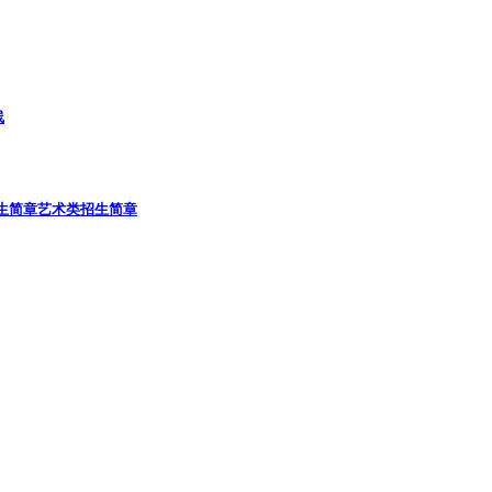
线
生简章
艺术类招生简章