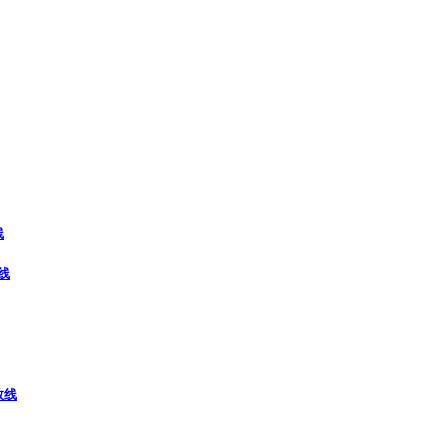
线
线
数线