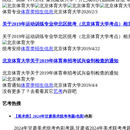
体育专业
体育类招生信息
北京体育大学
2020/2/3
关于2019年运动训练专业华北区统考（北京体育大学考点）相
关于2019年运动训练专业华北区统考（北京体育大学考点）相
统考安排
体育类招生信息
北京体育大学
2019/4/22
北京体育大学关于2019年体育单招考试兴奋剂检查的通知
北京体育大学关于2019年体育单招考试兴奋剂检查的通知
体育通知
体育类招生信息
北京体育大学
2019/4/4
没有更多了？去看看其它
艺考
内容吧
艺考热搜
【美术类】2024年甘肃美术统考考题(色彩)
色彩
2024年甘肃美术统考色彩考题,甘肃省2024年美术联考考