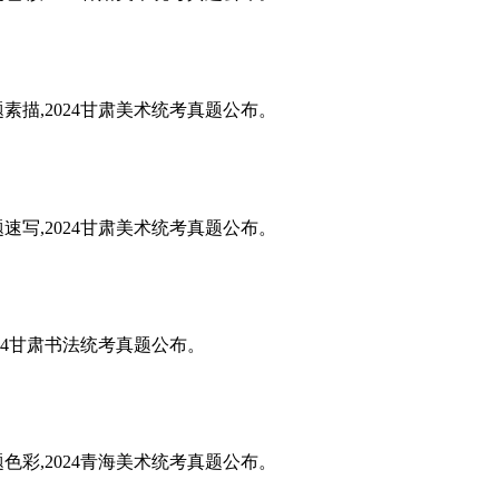
题素描,2024甘肃美术统考真题公布。
题速写,2024甘肃美术统考真题公布。
024甘肃书法统考真题公布。
题色彩,2024青海美术统考真题公布。