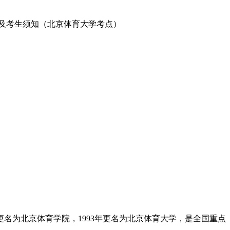
排及考生须知（北京体育大学考点）
年更名为北京体育学院，1993年更名为北京体育大学，是全国重点