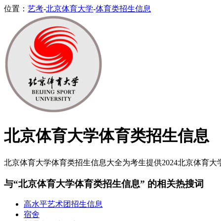
位置：
艺考
-
北京体育大学
-
体育类招生信息
北京体育大学体育类招生信息
北京体育大学体育类招生信息大全为考生提供2024北京体育大学
与“北京体育大学体育类招生信息” 的相关热搜词
高水平艺术团招生信息
宿舍