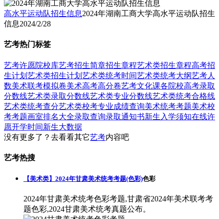
高水平运动队招生信息
2024年湖南工商大学高水平运动队招生
信息
2024/2/28
艺考热门标签
艺考
许愿
院校库
艺考招生简章
招生章程
艺术类招生章程
高考招
生计划
艺术类招生计划
艺术类统考时间
艺术类统考大纲
艺考人
数
美术联考模拟卷
美术高考高分卷
艺考文化课
各院校高考录取
分数线
艺术类录取分数线
艺术类专业分数线
艺术类统考合格线
艺术类统考查分
艺术类校考专业成绩查询
美术统考考题
美术校
考考题
画室排名大全
录取查询
录取通知书
新生入学须知
在线许
愿
开学时间
新生大数据
没有更多了？去看看其它
艺考
内容吧
艺考热搜
【美术类】2024年甘肃美术统考考题(色彩)
色彩
2024年甘肃美术统考色彩考题,甘肃省2024年美术联考考
题色彩,2024甘肃美术统考真题公布。