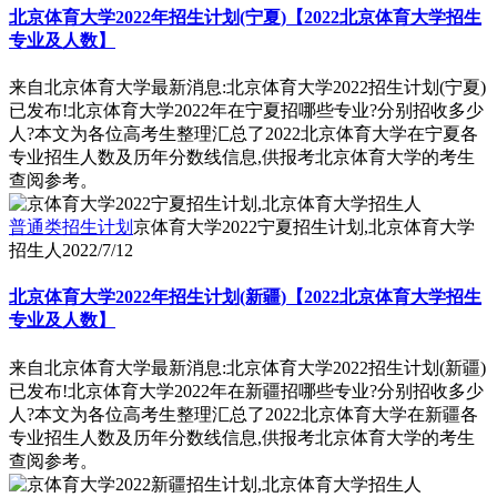
北京体育大学2022年招生计划(宁夏)【2022北京体育大学招生
专业及人数】
来自北京体育大学最新消息:北京体育大学2022招生计划(宁夏)
已发布!北京体育大学2022年在宁夏招哪些专业?分别招收多少
人?本文为各位高考生整理汇总了2022北京体育大学在宁夏各
专业招生人数及历年分数线信息,供报考北京体育大学的考生
查阅参考。
普通类招生计划
京体育大学2022宁夏招生计划,北京体育大学
招生人
2022/7/12
北京体育大学2022年招生计划(新疆)【2022北京体育大学招生
专业及人数】
来自北京体育大学最新消息:北京体育大学2022招生计划(新疆)
已发布!北京体育大学2022年在新疆招哪些专业?分别招收多少
人?本文为各位高考生整理汇总了2022北京体育大学在新疆各
专业招生人数及历年分数线信息,供报考北京体育大学的考生
查阅参考。