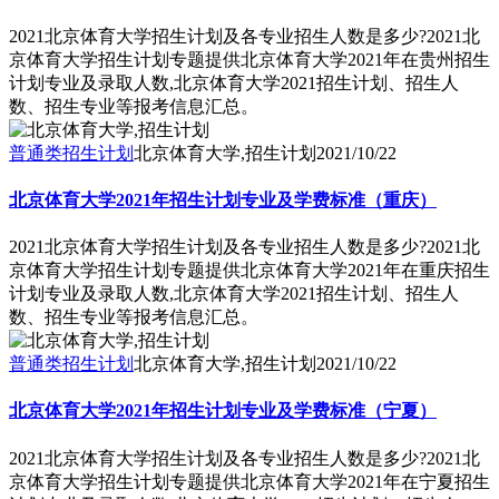
2021北京体育大学招生计划及各专业招生人数是多少?2021北
京体育大学招生计划专题提供北京体育大学2021年在贵州招生
计划专业及录取人数,北京体育大学2021招生计划、招生人
数、招生专业等报考信息汇总。
普通类招生计划
北京体育大学,招生计划
2021/10/22
北京体育大学2021年招生计划专业及学费标准（重庆）
2021北京体育大学招生计划及各专业招生人数是多少?2021北
京体育大学招生计划专题提供北京体育大学2021年在重庆招生
计划专业及录取人数,北京体育大学2021招生计划、招生人
数、招生专业等报考信息汇总。
普通类招生计划
北京体育大学,招生计划
2021/10/22
北京体育大学2021年招生计划专业及学费标准（宁夏）
2021北京体育大学招生计划及各专业招生人数是多少?2021北
京体育大学招生计划专题提供北京体育大学2021年在宁夏招生