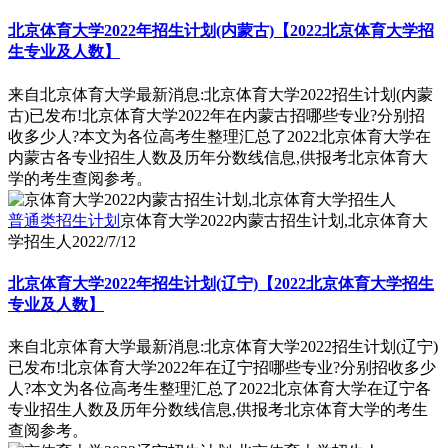
北京体育大学2022年招生计划(内蒙古)【2022北京体育大学招
生专业及人数】
来自北京体育大学最新消息:北京体育大学2022招生计划(内蒙
古)已发布!北京体育大学2022年在内蒙古招哪些专业?分别招
收多少人?本文为各位高考生整理汇总了2022北京体育大学在
内蒙古各专业招生人数及历年分数线信息,供报考北京体育大
学的考生查阅参考。
普通类招生计划
京体育大学2022内蒙古招生计划,北京体育大
学招生人
2022/7/12
北京体育大学2022年招生计划(辽宁)【2022北京体育大学招生
专业及人数】
来自北京体育大学最新消息:北京体育大学2022招生计划(辽宁)
已发布!北京体育大学2022年在辽宁招哪些专业?分别招收多少
人?本文为各位高考生整理汇总了2022北京体育大学在辽宁各
专业招生人数及历年分数线信息,供报考北京体育大学的考生
查阅参考。