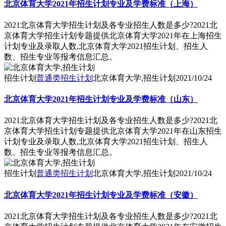
北京体育大学2021年招生计划专业及学费标准（上海）
2021北京体育大学招生计划及各专业招生人数是多少?2021北
京体育大学招生计划专题提供北京体育大学2021年在上海招生
计划专业及录取人数,北京体育大学2021招生计划、招生人
数、招生专业等报考信息汇总。
招生计划
普通类招生计划
北京体育大学,招生计划
2021/10/24
北京体育大学2021年招生计划专业及学费标准（山东）
2021北京体育大学招生计划及各专业招生人数是多少?2021北
京体育大学招生计划专题提供北京体育大学2021年在山东招生
计划专业及录取人数,北京体育大学2021招生计划、招生人
数、招生专业等报考信息汇总。
招生计划
普通类招生计划
北京体育大学,招生计划
2021/10/24
北京体育大学2021年招生计划专业及学费标准（安徽）
2021北京体育大学招生计划及各专业招生人数是多少?2021北