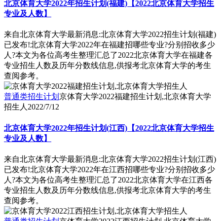
北京体育大学2022年招生计划(福建)【2022北京体育大学招生
专业及人数】
来自北京体育大学最新消息:北京体育大学2022招生计划(福建)
已发布!北京体育大学2022年在福建招哪些专业?分别招收多少
人?本文为各位高考生整理汇总了2022北京体育大学在福建各
专业招生人数及历年分数线信息,供报考北京体育大学的考生
查阅参考。
普通类招生计划
京体育大学2022福建招生计划,北京体育大学
招生人
2022/7/12
北京体育大学2022年招生计划(江西)【2022北京体育大学招生
专业及人数】
来自北京体育大学最新消息:北京体育大学2022招生计划(江西)
已发布!北京体育大学2022年在江西招哪些专业?分别招收多少
人?本文为各位高考生整理汇总了2022北京体育大学在江西各
专业招生人数及历年分数线信息,供报考北京体育大学的考生
查阅参考。