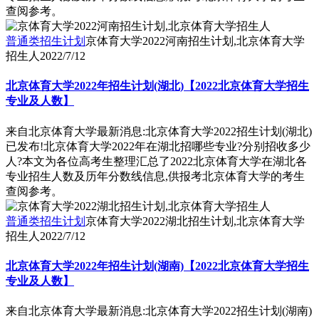
查阅参考。
普通类招生计划
京体育大学2022河南招生计划,北京体育大学
招生人
2022/7/12
北京体育大学2022年招生计划(湖北)【2022北京体育大学招生
专业及人数】
来自北京体育大学最新消息:北京体育大学2022招生计划(湖北)
已发布!北京体育大学2022年在湖北招哪些专业?分别招收多少
人?本文为各位高考生整理汇总了2022北京体育大学在湖北各
专业招生人数及历年分数线信息,供报考北京体育大学的考生
查阅参考。
普通类招生计划
京体育大学2022湖北招生计划,北京体育大学
招生人
2022/7/12
北京体育大学2022年招生计划(湖南)【2022北京体育大学招生
专业及人数】
来自北京体育大学最新消息:北京体育大学2022招生计划(湖南)