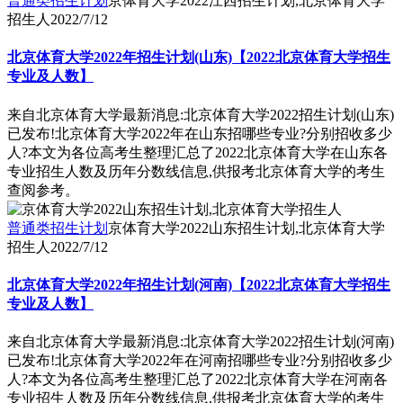
普通类招生计划
京体育大学2022江西招生计划,北京体育大学
招生人
2022/7/12
北京体育大学2022年招生计划(山东)【2022北京体育大学招生
专业及人数】
来自北京体育大学最新消息:北京体育大学2022招生计划(山东)
已发布!北京体育大学2022年在山东招哪些专业?分别招收多少
人?本文为各位高考生整理汇总了2022北京体育大学在山东各
专业招生人数及历年分数线信息,供报考北京体育大学的考生
查阅参考。
普通类招生计划
京体育大学2022山东招生计划,北京体育大学
招生人
2022/7/12
北京体育大学2022年招生计划(河南)【2022北京体育大学招生
专业及人数】
来自北京体育大学最新消息:北京体育大学2022招生计划(河南)
已发布!北京体育大学2022年在河南招哪些专业?分别招收多少
人?本文为各位高考生整理汇总了2022北京体育大学在河南各
专业招生人数及历年分数线信息,供报考北京体育大学的考生