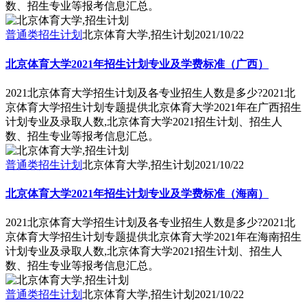
数、招生专业等报考信息汇总。
普通类招生计划
北京体育大学,招生计划
2021/10/22
北京体育大学2021年招生计划专业及学费标准（广西）
2021北京体育大学招生计划及各专业招生人数是多少?2021北
京体育大学招生计划专题提供北京体育大学2021年在广西招生
计划专业及录取人数,北京体育大学2021招生计划、招生人
数、招生专业等报考信息汇总。
普通类招生计划
北京体育大学,招生计划
2021/10/22
北京体育大学2021年招生计划专业及学费标准（海南）
2021北京体育大学招生计划及各专业招生人数是多少?2021北
京体育大学招生计划专题提供北京体育大学2021年在海南招生
计划专业及录取人数,北京体育大学2021招生计划、招生人
数、招生专业等报考信息汇总。
普通类招生计划
北京体育大学,招生计划
2021/10/22