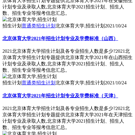
京体育大学招生计划专题提供北京体育大学2021年在安徽招生
计划专业及录取人数,北京体育大学2021招生计划、招生人
数、招生专业等报考信息汇总。
招生计划
普通类招生计划
北京体育大学,招生计划
2021/10/24
北京体育大学2021年招生计划专业及学费标准（山西）
2021北京体育大学招生计划及各专业招生人数是多少?2021北
京体育大学招生计划专题提供北京体育大学2021年在山西招生
计划专业及录取人数,北京体育大学2021招生计划、招生人
数、招生专业等报考信息汇总。
招生计划
普通类招生计划
北京体育大学,招生计划
2021/10/24
北京体育大学2021年招生计划专业及学费标准（天津）
2021北京体育大学招生计划及各专业招生人数是多少?2021北
京体育大学招生计划专题提供北京体育大学2021年在天津招生
计划专业及录取人数,北京体育大学2021招生计划、招生人
数、招生专业等报考信息汇总。