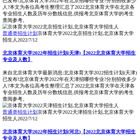
已发布!北京体育大学2022年在北京招哪些专业?分别招收多少
人?本文为各位高考生整理汇总了2022北京体育大学在北京各
专业招生人数及历年分数线信息,供报考北京体育大学的考生
查阅参考。
普通类招生计划
京体育大学2022北京招生计划,北京体育大学
招生人
2022/7/12
北京体育大学2022年招生计划(天津)【2022北京体育大学招生
专业及人数】
来自北京体育大学最新消息:北京体育大学2022招生计划(天津)
已发布!北京体育大学2022年在天津招哪些专业?分别招收多少
人?本文为各位高考生整理汇总了2022北京体育大学在天津各
专业招生人数及历年分数线信息,供报考北京体育大学的考生
查阅参考。
普通类招生计划
京体育大学2022天津招生计划,北京体育大学
招生人
2022/7/12
北京体育大学2022年招生计划(河北)【2022北京体育大学招生
专业及人数】