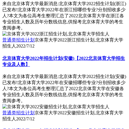
来自北京体育大学最新消息:北京体育大学2022招生计划(浙江)
已发布!北京体育大学2022年在浙江招哪些专业?分别招收多少
人?本文为各位高考生整理汇总了2022北京体育大学在浙江各
专业招生人数及历年分数线信息,供报考北京体育大学的考生
查阅参考。
普通类招生计划
京体育大学2022浙江招生计划,北京体育大学
招生人
2022/7/12
北京体育大学2022年招生计划(安徽)【2022北京体育大学招生
专业及人数】
来自北京体育大学最新消息:北京体育大学2022招生计划(安徽)
已发布!北京体育大学2022年在安徽招哪些专业?分别招收多少
人?本文为各位高考生整理汇总了2022北京体育大学在安徽各
专业招生人数及历年分数线信息,供报考北京体育大学的考生
查阅参考。
普通类招生计划
京体育大学2022安徽招生计划,北京体育大学
招生人
2022/7/12