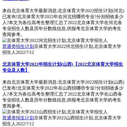
来自北京体育大学最新消息:北京体育大学2022招生计划(河北)
已发布!北京体育大学2022年在河北招哪些专业?分别招收多少
人?本文为各位高考生整理汇总了2022北京体育大学在河北各
专业招生人数及历年分数线信息,供报考北京体育大学的考生
查阅参考。
普通类招生计划
京体育大学2022河北招生计划,北京体育大学
招生人
2022/7/12
北京体育大学2022年招生计划(山西)【2022北京体育大学招生
专业及人数】
来自北京体育大学最新消息:北京体育大学2022招生计划(山西)
已发布!北京体育大学2022年在山西招哪些专业?分别招收多少
人?本文为各位高考生整理汇总了2022北京体育大学在山西各
专业招生人数及历年分数线信息,供报考北京体育大学的考生
查阅参考。
普通类招生计划
京体育大学2022山西招生计划,北京体育大学
招生人
2022/7/12