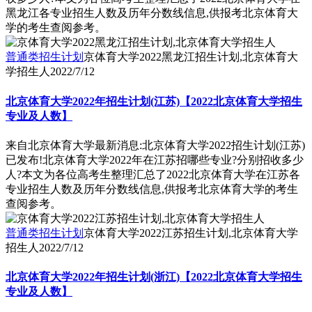
黑龙江各专业招生人数及历年分数线信息,供报考北京体育大
学的考生查阅参考。
普通类招生计划
京体育大学2022黑龙江招生计划,北京体育大
学招生人
2022/7/12
北京体育大学2022年招生计划(江苏)【2022北京体育大学招生
专业及人数】
来自北京体育大学最新消息:北京体育大学2022招生计划(江苏)
已发布!北京体育大学2022年在江苏招哪些专业?分别招收多少
人?本文为各位高考生整理汇总了2022北京体育大学在江苏各
专业招生人数及历年分数线信息,供报考北京体育大学的考生
查阅参考。
普通类招生计划
京体育大学2022江苏招生计划,北京体育大学
招生人
2022/7/12
北京体育大学2022年招生计划(浙江)【2022北京体育大学招生
专业及人数】