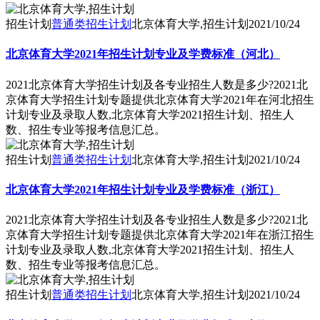
招生计划
普通类招生计划
北京体育大学,招生计划
2021/10/24
北京体育大学2021年招生计划专业及学费标准（河北）
2021北京体育大学招生计划及各专业招生人数是多少?2021北
京体育大学招生计划专题提供北京体育大学2021年在河北招生
计划专业及录取人数,北京体育大学2021招生计划、招生人
数、招生专业等报考信息汇总。
招生计划
普通类招生计划
北京体育大学,招生计划
2021/10/24
北京体育大学2021年招生计划专业及学费标准（浙江）
2021北京体育大学招生计划及各专业招生人数是多少?2021北
京体育大学招生计划专题提供北京体育大学2021年在浙江招生
计划专业及录取人数,北京体育大学2021招生计划、招生人
数、招生专业等报考信息汇总。
招生计划
普通类招生计划
北京体育大学,招生计划
2021/10/24