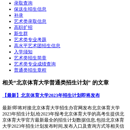
录取查询
保送生招生信息
补录
艺术类录取信息
高职扩招
新生群
艺术类专业考题
高水平艺术团招生信息
入学须知
艺术类招生简章
艺术类专业成绩查询
普通类招生章程
相关“北京体育大学普通类招生计划” 的文章
【最新】北京体育大学2023年招生计划即将发布
最新!即将对接北京体育大学招生办官网发布北京体育大学
2023年招生计划,给2023年报考北京体育大学的高考生提供北
京体育大学官方最新最全的招生计划数据信息,包括北京体育
大学2023年招生计划发布时间,发布入口及查询方式等相关信