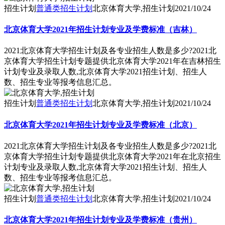
招生计划
普通类招生计划
北京体育大学,招生计划
2021/10/24
北京体育大学2021年招生计划专业及学费标准（吉林）
2021北京体育大学招生计划及各专业招生人数是多少?2021北
京体育大学招生计划专题提供北京体育大学2021年在吉林招生
计划专业及录取人数,北京体育大学2021招生计划、招生人
数、招生专业等报考信息汇总。
招生计划
普通类招生计划
北京体育大学,招生计划
2021/10/24
北京体育大学2021年招生计划专业及学费标准（北京）
2021北京体育大学招生计划及各专业招生人数是多少?2021北
京体育大学招生计划专题提供北京体育大学2021年在北京招生
计划专业及录取人数,北京体育大学2021招生计划、招生人
数、招生专业等报考信息汇总。
招生计划
普通类招生计划
北京体育大学,招生计划
2021/10/24
北京体育大学2021年招生计划专业及学费标准（贵州）