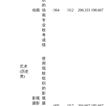
织
的
动画
动
/364
/312
206.333
198.667
画
专
业
校
考
成
绩
使
用
艺术
我
(历史
校
类)
组
织
的
影
影视
视
摄影
摄
/405
/317
204.667
185.667