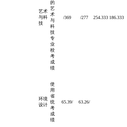
的
艺
艺术
术
与科
/369
/277
254.333
186.333
与
技
科
技
专
业
校
考
成
绩
使
用
省
环境
统
65.39/
63.26/
设计
考
成
绩