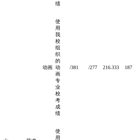
绩
使
用
我
校
组
织
的
动画
动
/381
/277
216.333
187
画
专
业
校
考
成
绩
使
用