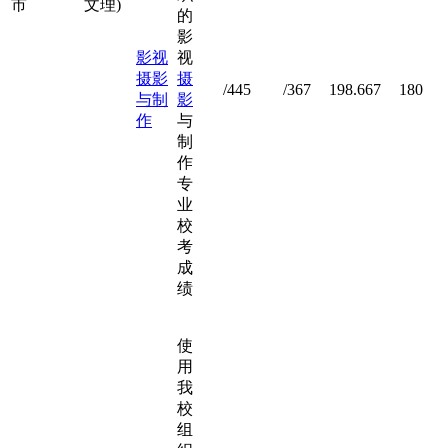
市
文理)
的
影
影视
视
摄影
摄
/445
/367
198.667
180
与制
影
作
与
制
作
专
业
校
考
成
绩
使
用
我
校
组