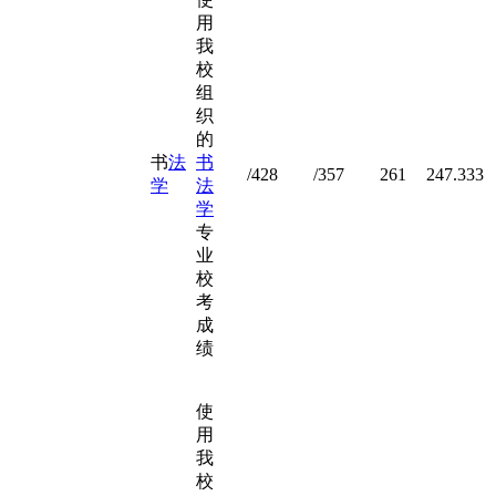
用
我
校
组
织
的
书
法
书
/428
/357
261
247.333
学
法
学
专
业
校
考
成
绩
使
用
我
校