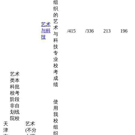
组
织
的
艺
艺术
术
与科
/415
/336
213
196
与
技
科
技
专
业
校
考
艺术
成
类本
绩
科批
校考
阶段
使
非自
用
划线
我
院校
校
天
艺术
组
津
(不分
织