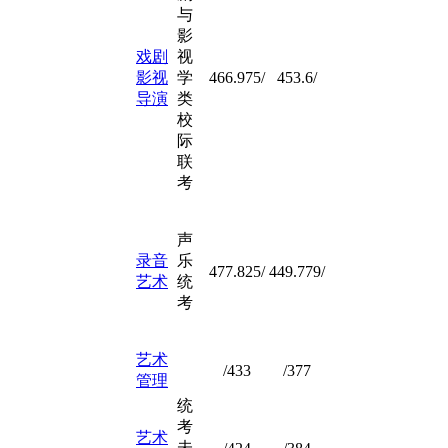
与
影
戏剧
视
影视
学
466.975/
453.6/
导演
类
校
际
联
考
声
录音
乐
477.825/
449.779/
艺术
统
考
艺术
/433
/377
管理
统
考
艺术
未