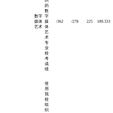
织
的
数
数字
字
媒体
媒
/362
/278
225
189.333
艺术
体
艺
术
专
业
校
考
成
绩
使
用
我
校
组
织