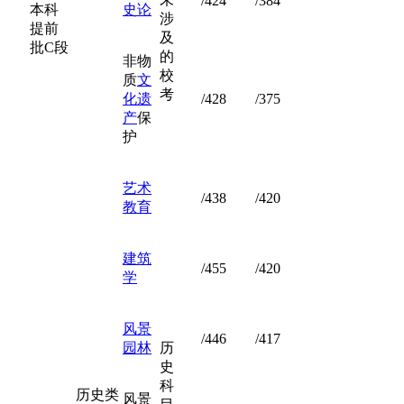
/424
/384
本科
史论
涉
提前
及
批C段
的
非物
校
质
文
考
化遗
/428
/375
产
保
护
艺术
/438
/420
教育
建筑
/455
/420
学
风景
/446
/417
园林
历
史
科
历史类
风景