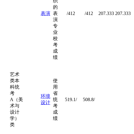
织
的
表演
表
/412
/412
207.333
207.333
演
专
业
校
考
成
绩
艺术
类本
使
科统
用
考
省
环境
A（美
统
519.1/
508.8/
设计
术与
考
设计
成
学）
绩
类