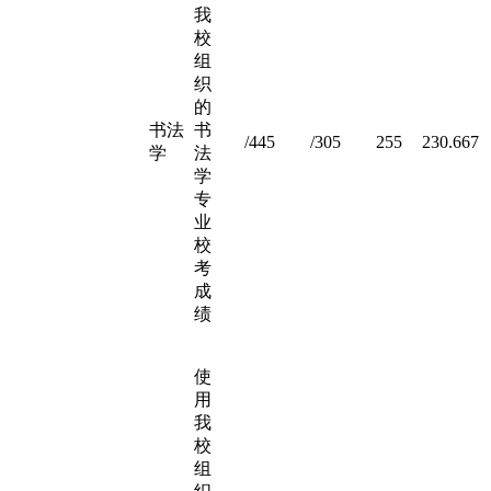
我
校
组
织
的
书法
书
/445
/305
255
230.667
学
法
学
专
业
校
考
成
绩
使
用
我
校
组