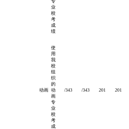
专
业
校
考
成
绩
使
用
我
校
组
织
的
动画
动
/343
/343
201
201
画
专
业
校
考
成