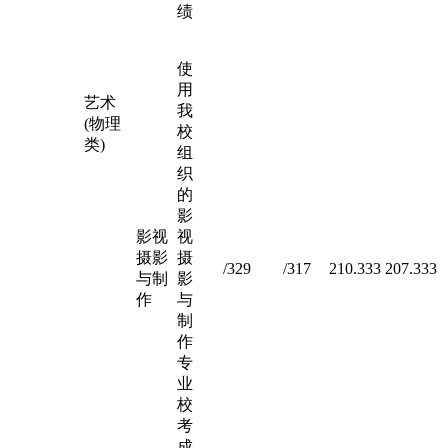
绩
使
用
艺术
我
(物理
校
类)
组
织
的
影
影视
视
摄影
摄
/329
/317
210.333
207.333
与制
影
作
与
制
作
专
业
校
考
成