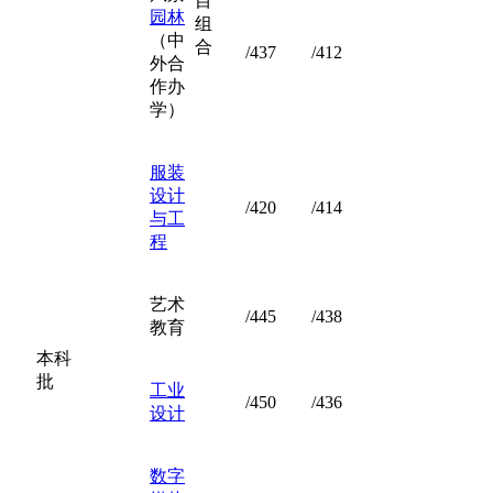
目
园林
组
（中
合
/437
/412
外合
作办
学）
服装
设计
/420
/414
与工
程
艺术
/445
/438
教育
本科
批
工业
/450
/436
设计
数字