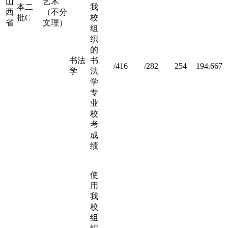
山
艺术
本二
我
西
（不分
批C
校
省
文理）
组
织
的
书法
书
/416
/282
254
194.667
学
法
学
专
业
校
考
成
绩
使
用
我
校
组