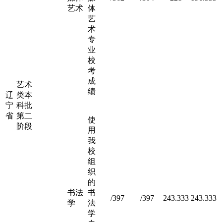
艺术
体
艺
术
专
业
校
考
成
艺术
绩
辽
类本
宁
科批
省
第二
使
阶段
用
我
校
组
织
的
书法
书
/397
/397
243.333
243.333
学
法
学