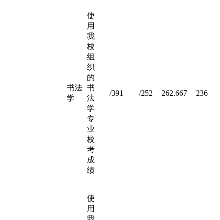
使
用
我
校
组
织
的
书法
书
/391
/252
262.667
236
学
法
学
专
业
校
考
成
绩
使
用
我