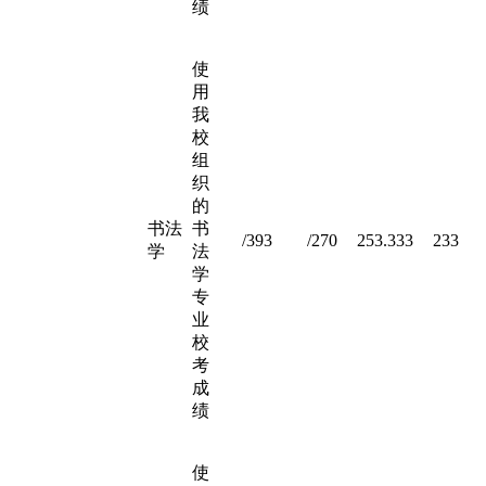
绩
使
用
我
校
组
织
的
书法
书
/393
/270
253.333
233
学
法
学
专
业
校
考
成
绩
使