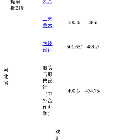
艺术
提前
批B段
工艺
500.4/
486/
美术
包装
501.65/
488.2/
设计
服装
河
与服
北
饰设
省
计
490.1/
474.75/
（中
外合
作办
学）
戏
剧