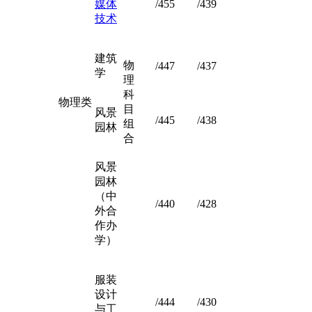
媒体
/455
/439
技术
建筑
物
/447
/437
学
理
科
物理类
目
风景
/445
/438
组
园林
合
风景
园林
（中
/440
/428
外合
作办
学）
服装
设计
/444
/430
与工