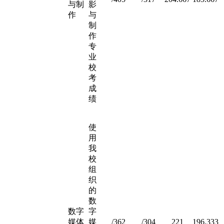
与制
影
作
与
制
作
专
业
校
考
成
绩
使
用
我
校
组
织
的
数
数字
字
媒体
媒
/362
/304
221
196.333