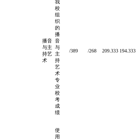
我
校
组
织
的
播
播音
音
与主
与
/389
/268
209.333
194.333
持艺
主
术
持
艺
术
专
业
校
考
成
绩
使
用