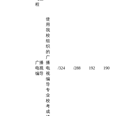
程
使
用
我
校
组
织
的
广
广播
播
电视
电
/324
/288
192
190
编导
视
编
导
专
业
校
考
成