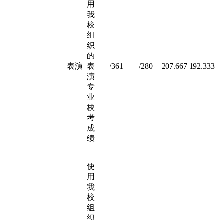
用
我
校
组
织
的
表演
表
/361
/280
207.667
192.333
演
专
业
校
考
成
绩
使
用
我
校
组
织