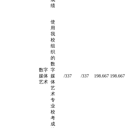
绩
使
用
我
校
组
织
的
数
数字
字
媒体
媒
/337
/337
198.667
198.667
艺术
体
艺
术
专
业
校
考
成