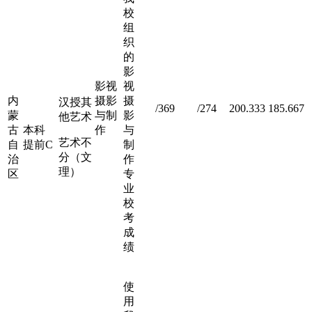
校
组
织
的
影
影视
视
内
摄影
摄
汉授其
/369
/274
200.333
185.667
蒙
与制
影
他艺术
古
本科
作
与
艺术不
自
提前C
制
分（文
治
作
理）
区
专
业
校
考
成
绩
使
用