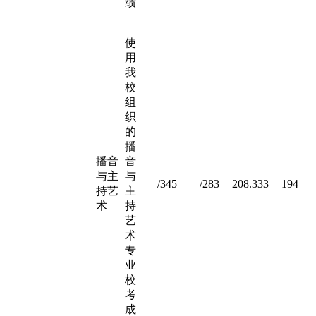
绩
使
用
我
校
组
织
的
播
播音
音
与主
与
/345
/283
208.333
194
持艺
主
术
持
艺
术
专
业
校
考
成