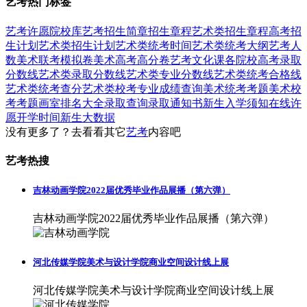
艺考热门标签
艺考
许愿
院校库
艺考招生简章
招生章程
艺术类招生章程
高考招
生计划
艺术类招生计划
艺术类统考时间
艺术类统考大纲
艺考人
数
美术联考模拟卷
美术高考高分卷
艺考文化课
各院校高考录取
分数线
艺术类录取分数线
艺术类专业分数线
艺术类统考合格线
艺术类统考查分
艺术类校考专业成绩查询
美术统考考题
美术校
考考题
画室排名大全
录取查询
录取通知书
新生入学须知
在线许
愿
开学时间
新生大数据
没有更多了？去看看其它
艺考
内容吧
艺考热搜
吉林动画学院2022届优秀毕业作品展播（第六弹）
吉林动画学院2022届优秀毕业作品展播（第六弹）
河北传媒学院美术与设计学院商业空间设计线上展
河北传媒学院美术与设计学院商业空间设计线上展