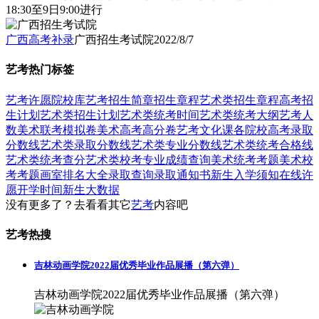
18:30至9日9:00进行
广西高考补录
广西招生考试院
2022/8/7
艺考热门标签
艺考
许愿
院校库
艺考招生简章
招生章程
艺术类招生章程
高考招
生计划
艺术类招生计划
艺术类统考时间
艺术类统考大纲
艺考人
数
美术联考模拟卷
美术高考高分卷
艺考文化课
各院校高考录取
分数线
艺术类录取分数线
艺术类专业分数线
艺术类统考合格线
艺术类统考查分
艺术类校考专业成绩查询
美术统考考题
美术校
考考题
画室排名大全
录取查询
录取通知书
新生入学须知
在线许
愿
开学时间
新生大数据
没有更多了？去看看其它
艺考
内容吧
艺考热搜
吉林动画学院2022届优秀毕业作品展播（第六弹）
吉林动画学院2022届优秀毕业作品展播（第六弹）