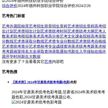
综合评价
2024年德州科技职业学院综合评价
2024/2/26
艺考热门标签
艺考
许愿
院校库
艺考招生简章
招生章程
艺术类招生章程
高考招
生计划
艺术类招生计划
艺术类统考时间
艺术类统考大纲
艺考人
数
美术联考模拟卷
美术高考高分卷
艺考文化课
各院校高考录取
分数线
艺术类录取分数线
艺术类专业分数线
艺术类统考合格线
艺术类统考查分
艺术类校考专业成绩查询
美术统考考题
美术校
考考题
画室排名大全
录取查询
录取通知书
新生入学须知
在线许
愿
开学时间
新生大数据
没有更多了？去看看其它
艺考
内容吧
艺考热搜
【美术类】2024年甘肃美术统考考题(色彩)
色彩
2024年甘肃美术统考色彩考题,甘肃省2024年美术联考考
题色彩,2024甘肃美术统考真题公布。