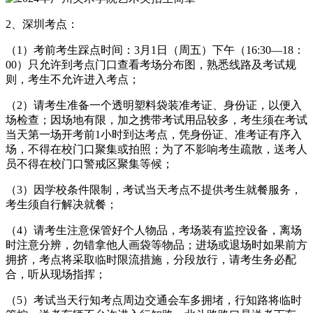
2、深圳考点：
（1）考前考生踩点时间：3月1日（周五）下午（16:30—18：
00）只允许到考点门口查看考场分布图，熟悉线路及考试规
则，考生不允许进入考点；
（2）请考生准备一个透明塑料袋装准考证、身份证，以便入
场检查；因场地有限，加之携带考试用品较多，考生须在考试
当天第一场开考前1小时到达考点，凭身份证、准考证有序入
场，不得在校门口聚集或拍照；为了不影响考生疏散，送考人
员不得在校门口警戒区聚集等候；
（3）因学校条件限制，考试当天考点不提供考生就餐服务，
考生须自行解决就餐；
（4）请考生注意保管好个人物品，考场装有监控设备，离场
时注意分辨，勿错拿他人画袋等物品；进场或退场时如果前方
拥挤，考点将采取临时限流措施，分段放行，请考生务必配
合，听从现场指挥；
（5）考试当天行知考点周边交通会车多拥堵，行知路将临时