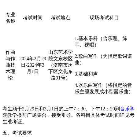
专业
考试时间
考试地点
现场考试科目
名称
1.基本乐科（含乐理、练
耳、视唱）
作曲
山东艺术学
2.歌曲写作（为指定歌词谱
与作
2024年2月29
院文东校区
曲）
曲技
日-2024年3
（济南市历
术理
月1日
下区文化东
3.基础和声
论
路91号）
4.器乐曲写作（将指定的音
乐主题发展成小型器乐曲）
考生须于2月29日和3月1日的上午7：30、下午12：20到
音乐学
院教学楼前广场集合，接受引导。各科目具体考试时间详见考
生准考证。
五、考试要求