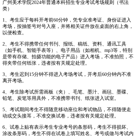
广州美术学院2024年普通本科招生专业考试考场规则（书法
类）
1、考生应于每科开考前60分钟，凭专业准考证、身份证进入
考场，按抽签号对号入座，并将相关证件放在桌面的右上角，
以便检查。
2、考生不得携带任何书刊、报纸、稿纸、资料、通讯工具
（如手机、智能手表等）、电子用品（如相机、mp3等，特别
是带有存储、拍摄功能的电子产品）进入考场，不准拍照，不
得夹带任何纸张，违者按有关规定处理。
3、考生迟到15分钟不得进入考场考试，开考后60分钟内不准
离开考场。
4、考生除考试所需画板（夹）、毛笔、墨汁、画毡、墨碟、
铅笔、炭笔等用具外，不准携带书刊、纸张进入试室。
5、考试期间考生不得随意移动座位和考试物品，不得随便走
动或交头接耳，不准交换试卷，违者按有关规定处理。
6、试卷上贴有表示考生专业考号的条形码，考生不得损坏、
涂改条形码，考生不得在试卷上填写姓名、考号或做与考试内