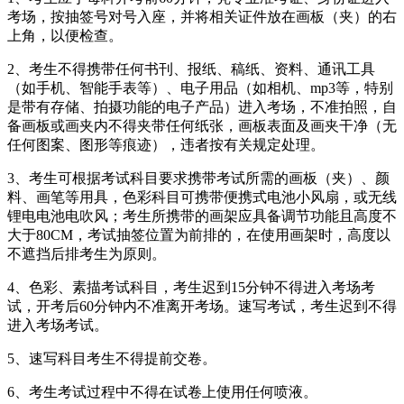
考场，按抽签号对号入座，并将相关证件放在画板（夹）的右
上角，以便检查。
2、考生不得携带任何书刊、报纸、稿纸、资料、通讯工具
（如手机、智能手表等）、电子用品（如相机、mp3等，特别
是带有存储、拍摄功能的电子产品）进入考场，不准拍照，自
备画板或画夹内不得夹带任何纸张，画板表面及画夹干净（无
任何图案、图形等痕迹），违者按有关规定处理。
3、考生可根据考试科目要求携带考试所需的画板（夹）、颜
料、画笔等用具，色彩科目可携带便携式电池小风扇，或无线
锂电电池电吹风；考生所携带的画架应具备调节功能且高度不
大于80CM，考试抽签位置为前排的，在使用画架时，高度以
不遮挡后排考生为原则。
4、色彩、素描考试科目，考生迟到15分钟不得进入考场考
试，开考后60分钟内不准离开考场。速写考试，考生迟到不得
进入考场考试。
5、速写科目考生不得提前交卷。
6、考生考试过程中不得在试卷上使用任何喷液。