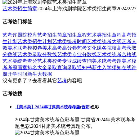
艺术类招生简章
2024年上海戏剧学院艺术类招生简章
2024/2/27
艺考热门标签
艺考
许愿
院校库
艺考招生简章
招生章程
艺术类招生章程
高考招
生计划
艺术类招生计划
艺术类统考时间
艺术类统考大纲
艺考人
数
美术联考模拟卷
美术高考高分卷
艺考文化课
各院校高考录取
分数线
艺术类录取分数线
艺术类专业分数线
艺术类统考合格线
艺术类统考查分
艺术类校考专业成绩查询
美术统考考题
美术校
考考题
画室排名大全
录取查询
录取通知书
新生入学须知
在线许
愿
开学时间
新生大数据
没有更多了？去看看其它
艺考
内容吧
艺考热搜
【美术类】2024年甘肃美术统考考题(色彩)
色彩
2024年甘肃美术统考色彩考题,甘肃省2024年美术联考考
题色彩,2024甘肃美术统考真题公布。