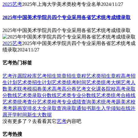
2025艺考
2025年上海大学美术类校考专业名单
2024/11/27
2025年中国美术学院共四个专业采用各省艺术统考成绩录取
2025年中国美术学院共四个专业采用各省艺术统考成绩录取
2025艺考
2025年中国美术学院共四个专业采用各省艺术统考成
绩录取
2024/11/27
艺考热门标签
艺考
许愿
院校库
艺考招生简章
招生章程
艺术类招生章程
高考招
生计划
艺术类招生计划
艺术类统考时间
艺术类统考大纲
艺考人
数
美术联考模拟卷
美术高考高分卷
艺考文化课
各院校高考录取
分数线
艺术类录取分数线
艺术类专业分数线
艺术类统考合格线
艺术类统考查分
艺术类校考专业成绩查询
美术统考考题
美术校
考考题
画室排名大全
录取查询
录取通知书
新生入学须知
在线许
愿
开学时间
新生大数据
没有更多了？去看看其它
艺考
内容吧
艺考热搜