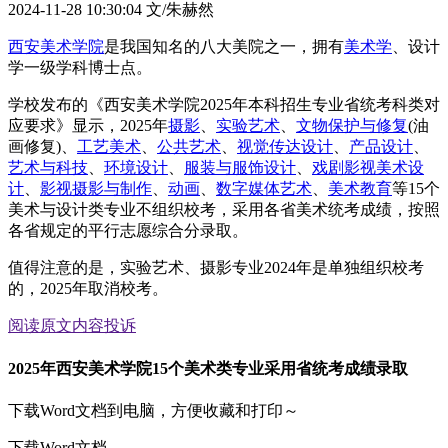
2024-11-28 10:30:04
文/朱赫然
西安美术学院
是我国知名的八大美院之一，拥有
美术学
、设计
学一级学科博士点。
学校发布的《西安美术学院2025年本科招生专业省统考科类对
应要求》显示，2025年
摄影
、
实验艺术
、
文物保护与修复
(油
画修复)、
工艺美术
、
公共艺术
、
视觉传达设计
、
产品设计
、
艺术与科技
、
环境设计
、
服装与服饰设计
、
戏剧影视美术设
计
、
影视摄影与制作
、
动画
、
数字媒体艺术
、
美术教育
等15个
美术与设计类专业不组织校考，采用各省美术统考成绩，按照
各省规定的平行志愿综合分录取。
值得注意的是，实验艺术、摄影专业2024年是单独组织校考
的，2025年取消校考。
阅读原文
内容投诉
2025年西安美术学院15个美术类专业采用省统考成绩录取
下载Word文档到电脑，方便收藏和打印～
下载Word文档