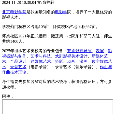
2024-11-28 10:30:04
文/俞梓轩
北京电影学院
是我国最知名的
电影学
院，培养了一大批优秀的
影视人才。
学校蓟门桥校区占地105亩，怀柔校区占地面积667亩。
怀柔校区2021年正式启用，搬迁第一批院系和部门入驻，师生
共约1400人。
2025年组织艺术类校考的专业包含：
戏剧影视导演
、
表演
、
影
视摄影与制作
、
艺术与科技
、
戏剧影视美术设计
、
新媒体艺
术
、
产品设计
、
跨媒体艺术
、
摄影
、
动画
、
漫画
、
数字媒体艺
术
、
录音艺术
（电影录音）、录音艺术（音乐录音）、
作曲与
作曲技术理论
。
考生需要先参加各省对应的艺术统考，获得合格证后，方可参
加校考。
附件：