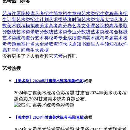
艺考热门标签
艺考
许愿
院校库
艺考招生简章
招生章程
艺术类招生章程
高考招
生计划
艺术类招生计划
艺术类统考时间
艺术类统考大纲
艺考人
数
美术联考模拟卷
美术高考高分卷
艺考文化课
各院校高考录取
分数线
艺术类录取分数线
艺术类专业分数线
艺术类统考合格线
艺术类统考查分
艺术类校考专业成绩查询
美术统考考题
美术校
考考题
画室排名大全
录取查询
录取通知书
新生入学须知
在线许
愿
开学时间
新生大数据
没有更多了？去看看其它
艺考
内容吧
艺考热搜
【美术类】2024年甘肃美术统考考题(色彩)
色彩
2024年甘肃美术统考色彩考题,甘肃省2024年美术联考考
题色彩,2024甘肃美术统考真题公布。
【美术类】2024年甘肃美术统考考题(素描)
素描
2024年甘肃美术统考素描考题,甘肃省2024年美术联考考