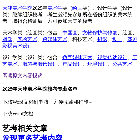
天津美术学院
2025年
美术学
类（
绘画
类）、设计学类（设计
类）继续组织校考，考生必须先参加所在省份组织的美术统
考，取得合格证后，方可参加天美的校考。
美术学类（绘画类）包含：
中国画
、
文物保护与修复
、绘画、
雕塑
、
实验艺术
、
跨媒体艺术
、科技艺术、
摄影
、
动画
、
戏剧
影视美术设计
；
设计学类（设计类）包含：
数字媒体艺术
、
视觉传达设计
、
工
艺美术
、
服装与服饰设计
、
产品设计
、
环境设计
、
公共艺术
；
阅读原文
内容投诉
2025年天津美术学院校考专业名单
下载Word文档到电脑，方便收藏和打印～
下载Word文档
艺考相关文章
发现更多艺考内容