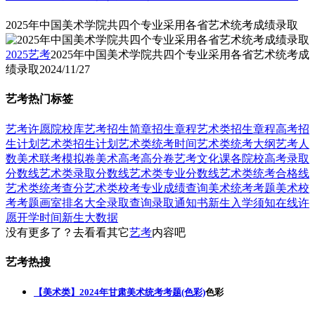
2025年中国美术学院共四个专业采用各省艺术统考成绩录取
2025艺考
2025年中国美术学院共四个专业采用各省艺术统考成
绩录取
2024/11/27
艺考热门标签
艺考
许愿
院校库
艺考招生简章
招生章程
艺术类招生章程
高考招
生计划
艺术类招生计划
艺术类统考时间
艺术类统考大纲
艺考人
数
美术联考模拟卷
美术高考高分卷
艺考文化课
各院校高考录取
分数线
艺术类录取分数线
艺术类专业分数线
艺术类统考合格线
艺术类统考查分
艺术类校考专业成绩查询
美术统考考题
美术校
考考题
画室排名大全
录取查询
录取通知书
新生入学须知
在线许
愿
开学时间
新生大数据
没有更多了？去看看其它
艺考
内容吧
艺考热搜
【美术类】2024年甘肃美术统考考题(色彩)
色彩