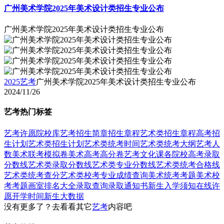
广州美术学院2025年美术设计类招生专业公布
广州美术学院2025年美术设计类招生专业公布
2025艺考
广州美术学院2025年美术设计类招生专业公布
2024/11/26
艺考热门标签
艺考
许愿
院校库
艺考招生简章
招生章程
艺术类招生章程
高考招
生计划
艺术类招生计划
艺术类统考时间
艺术类统考大纲
艺考人
数
美术联考模拟卷
美术高考高分卷
艺考文化课
各院校高考录取
分数线
艺术类录取分数线
艺术类专业分数线
艺术类统考合格线
艺术类统考查分
艺术类校考专业成绩查询
美术统考考题
美术校
考考题
画室排名大全
录取查询
录取通知书
新生入学须知
在线许
愿
开学时间
新生大数据
没有更多了？去看看其它
艺考
内容吧