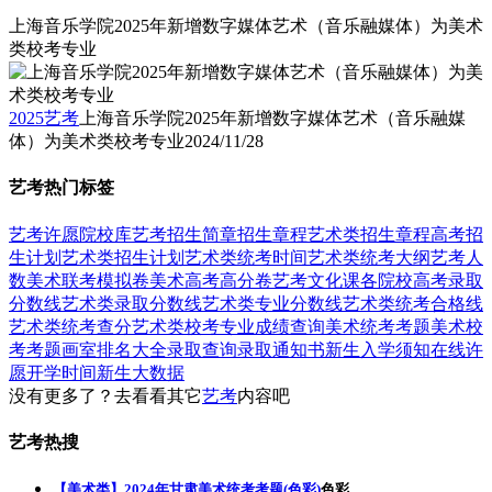
上海音乐学院2025年新增数字媒体艺术（音乐融媒体）为美术
类校考专业
2025艺考
上海音乐学院2025年新增数字媒体艺术（音乐融媒
体）为美术类校考专业
2024/11/28
艺考热门标签
艺考
许愿
院校库
艺考招生简章
招生章程
艺术类招生章程
高考招
生计划
艺术类招生计划
艺术类统考时间
艺术类统考大纲
艺考人
数
美术联考模拟卷
美术高考高分卷
艺考文化课
各院校高考录取
分数线
艺术类录取分数线
艺术类专业分数线
艺术类统考合格线
艺术类统考查分
艺术类校考专业成绩查询
美术统考考题
美术校
考考题
画室排名大全
录取查询
录取通知书
新生入学须知
在线许
愿
开学时间
新生大数据
没有更多了？去看看其它
艺考
内容吧
艺考热搜
【美术类】2024年甘肃美术统考考题(色彩)
色彩