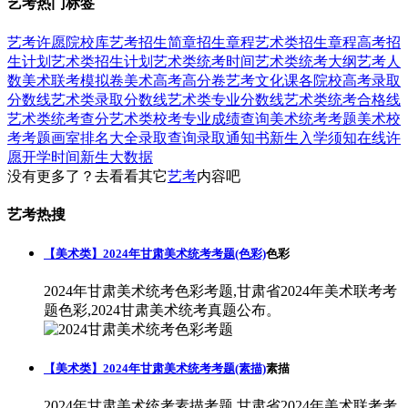
艺考热门标签
艺考
许愿
院校库
艺考招生简章
招生章程
艺术类招生章程
高考招
生计划
艺术类招生计划
艺术类统考时间
艺术类统考大纲
艺考人
数
美术联考模拟卷
美术高考高分卷
艺考文化课
各院校高考录取
分数线
艺术类录取分数线
艺术类专业分数线
艺术类统考合格线
艺术类统考查分
艺术类校考专业成绩查询
美术统考考题
美术校
考考题
画室排名大全
录取查询
录取通知书
新生入学须知
在线许
愿
开学时间
新生大数据
没有更多了？去看看其它
艺考
内容吧
艺考热搜
【美术类】2024年甘肃美术统考考题(色彩)
色彩
2024年甘肃美术统考色彩考题,甘肃省2024年美术联考考
题色彩,2024甘肃美术统考真题公布。
【美术类】2024年甘肃美术统考考题(素描)
素描
2024年甘肃美术统考素描考题,甘肃省2024年美术联考考