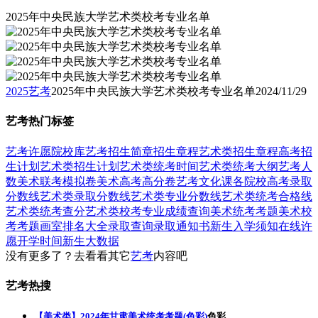
2025年中央民族大学艺术类校考专业名单
2025艺考
2025年中央民族大学艺术类校考专业名单
2024/11/29
艺考热门标签
艺考
许愿
院校库
艺考招生简章
招生章程
艺术类招生章程
高考招
生计划
艺术类招生计划
艺术类统考时间
艺术类统考大纲
艺考人
数
美术联考模拟卷
美术高考高分卷
艺考文化课
各院校高考录取
分数线
艺术类录取分数线
艺术类专业分数线
艺术类统考合格线
艺术类统考查分
艺术类校考专业成绩查询
美术统考考题
美术校
考考题
画室排名大全
录取查询
录取通知书
新生入学须知
在线许
愿
开学时间
新生大数据
没有更多了？去看看其它
艺考
内容吧
艺考热搜
【美术类】2024年甘肃美术统考考题(色彩)
色彩