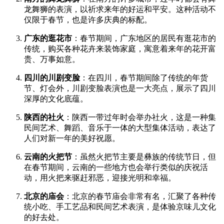
南方的舞龙舞狮
：在南方的许多城市，过年时都会有舞
龙舞狮的表演，以祈求来年的好运和平安。这种活动不
仅限于春节，也是许多庆典的标配。
广东的逛花市
：春节期间，广东地区的居民有逛花市的
传统，购买各种花卉来装饰家庭，寓意着来年的花开富
贵、万事如意。
四川的川剧变脸
：在四川，春节期间除了传统的年货
节、灯会外，川剧变脸表演也是一大亮点，展示了四川
深厚的文化底蕴。
陕西的社火
：陕西一带过年时会举办社火，这是一种集
民间艺术、舞蹈、音乐于一体的大型集体活动，表达了
人们对新一年的美好祝愿。
云南的火把节
：虽然火把节主要是彝族的传统节日，但
在春节期间，云南的一些地方也会举行类似的庆祝活
动，用火把来驱赶邪恶，迎接光明和幸福。
北京的庙会
：北京的春节庙会非常有名，汇聚了各种传
统小吃、手工艺品和民间艺术表演，是体验京味儿文化
的好去处。