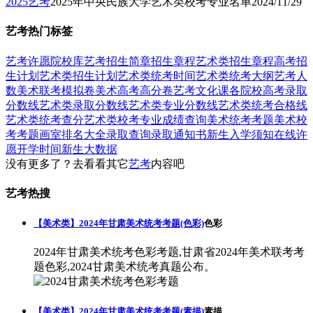
2025艺考
2025年中央民族大学艺术类校考专业名单
2024/11/29
艺考热门标签
艺考
许愿
院校库
艺考招生简章
招生章程
艺术类招生章程
高考招
生计划
艺术类招生计划
艺术类统考时间
艺术类统考大纲
艺考人
数
美术联考模拟卷
美术高考高分卷
艺考文化课
各院校高考录取
分数线
艺术类录取分数线
艺术类专业分数线
艺术类统考合格线
艺术类统考查分
艺术类校考专业成绩查询
美术统考考题
美术校
考考题
画室排名大全
录取查询
录取通知书
新生入学须知
在线许
愿
开学时间
新生大数据
没有更多了？去看看其它
艺考
内容吧
艺考热搜
【美术类】2024年甘肃美术统考考题(色彩)
色彩
2024年甘肃美术统考色彩考题,甘肃省2024年美术联考考
题色彩,2024甘肃美术统考真题公布。