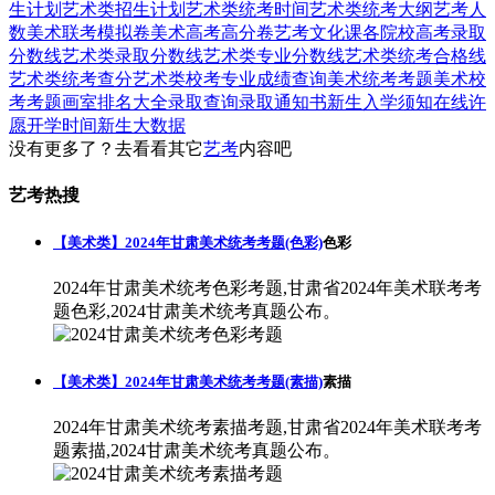
生计划
艺术类招生计划
艺术类统考时间
艺术类统考大纲
艺考人
数
美术联考模拟卷
美术高考高分卷
艺考文化课
各院校高考录取
分数线
艺术类录取分数线
艺术类专业分数线
艺术类统考合格线
艺术类统考查分
艺术类校考专业成绩查询
美术统考考题
美术校
考考题
画室排名大全
录取查询
录取通知书
新生入学须知
在线许
愿
开学时间
新生大数据
没有更多了？去看看其它
艺考
内容吧
艺考热搜
【美术类】2024年甘肃美术统考考题(色彩)
色彩
2024年甘肃美术统考色彩考题,甘肃省2024年美术联考考
题色彩,2024甘肃美术统考真题公布。
【美术类】2024年甘肃美术统考考题(素描)
素描
2024年甘肃美术统考素描考题,甘肃省2024年美术联考考
题素描,2024甘肃美术统考真题公布。