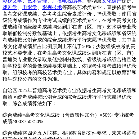
影视文学
、
艺术管理
、
广播电视编导
、非物质
文化遗产
保护、
戏剧学
、
电影学
、
影视技术
等高校艺术类专业，直接依据考生
高考文化课成绩、参考考生综合素质评价，择优录取；使用省
级统考成绩作为专业考试成绩的艺术类专业，在考生高考文化
课成绩和省级统考成绩均达到所在省（区、市）艺术类专业录
取最低控制分数线基础上，依据考生高考文化课成绩和省级统
考成绩按比例合成的综合成绩进行平行志愿择优录取，其中高
考文化课成绩所占比例原则上不低于50%；少数组织校考的高
校艺术类专业，在考生高考文化课成绩达到所在省（区、市）
普通类专业批次录取最低控制分数线、省级统考成绩合格且达
到学校划定的最低成绩要求基础上，依据考生校考成绩择优录
取。组织校考的高校艺术类专业，具体内容和规定以教育部和
招生院校公布的文件为准。
自治区2025年普通高考艺术类专业依据考生高考文化课成绩和
自治区统考成绩按比例合成的综合成绩进行平行志愿择优录
取，综合成绩算法如下：
综合成绩=高考文化课成绩（含政策性加分）×50%+专业统考
成绩/300×750×50%
综合成绩将四舍五入取整。根据教育部文件要求，未来将逐渐