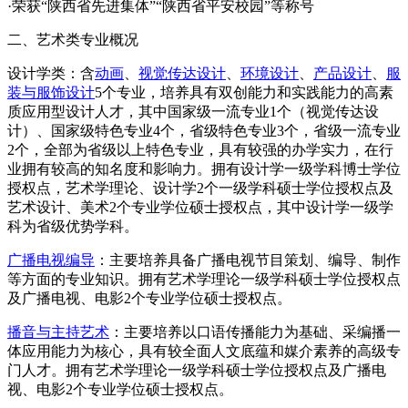
·荣获“陕西省先进集体”“陕西省平安校园”等称号
二、艺术类专业概况
设计学类：含
动画
、
视觉传达设计
、
环境设计
、
产品设计
、
服
装与服饰设计
5个专业，培养具有双创能力和实践能力的高素
质应用型设计人才，其中国家级一流专业1个（视觉传达设
计）、国家级特色专业4个，省级特色专业3个，省级一流专业
2个，全部为省级以上特色专业，具有较强的办学实力，在行
业拥有较高的知名度和影响力。拥有设计学一级学科博士学位
授权点，艺术学理论、设计学2个一级学科硕士学位授权点及
艺术设计、美术2个专业学位硕士授权点，其中设计学一级学
科为省级优势学科。
广播电视编导
：主要培养具备广播电视节目策划、编导、制作
等方面的专业知识。拥有艺术学理论一级学科硕士学位授权点
及广播电视、电影2个专业学位硕士授权点。
播音与主持艺术
：主要培养以口语传播能力为基础、采编播一
体应用能力为核心，具有较全面人文底蕴和媒介素养的高级专
门人才。拥有艺术学理论一级学科硕士学位授权点及广播电
视、电影2个专业学位硕士授权点。