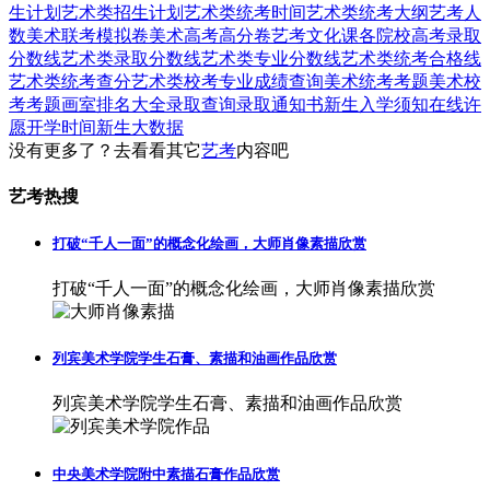
生计划
艺术类招生计划
艺术类统考时间
艺术类统考大纲
艺考人
数
美术联考模拟卷
美术高考高分卷
艺考文化课
各院校高考录取
分数线
艺术类录取分数线
艺术类专业分数线
艺术类统考合格线
艺术类统考查分
艺术类校考专业成绩查询
美术统考考题
美术校
考考题
画室排名大全
录取查询
录取通知书
新生入学须知
在线许
愿
开学时间
新生大数据
没有更多了？去看看其它
艺考
内容吧
艺考热搜
打破“千人一面”的概念化绘画，大师肖像素描欣赏
打破“千人一面”的概念化绘画，大师肖像素描欣赏
列宾美术学院学生石膏、素描和油画作品欣赏
列宾美术学院学生石膏、素描和油画作品欣赏
中央美术学院附中素描石膏作品欣赏