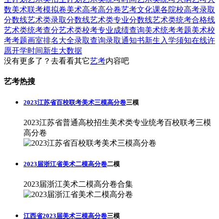
数
美术联考模拟卷
美术高考高分卷
艺考文化课
各院校高考录取
分数线
艺术类录取分数线
艺术类专业分数线
艺术类统考合格线
艺术类统考查分
艺术类校考专业成绩查询
美术统考考题
美术校
考考题
画室排名大全
录取查询
录取通知书
新生入学须知
在线许
愿
开学时间
新生大数据
没有更多了？去看看其它
艺考
内容吧
艺考热搜
2023江苏省百校联考美术三模高分卷
三模
2023江苏省普通高校招生美术类专业统考百校联考三模
高分卷
2023届浙江省美术二模高分卷
二模
2023届浙江美术二模高分卷合集
江西省2023届美术三模高分卷
三模