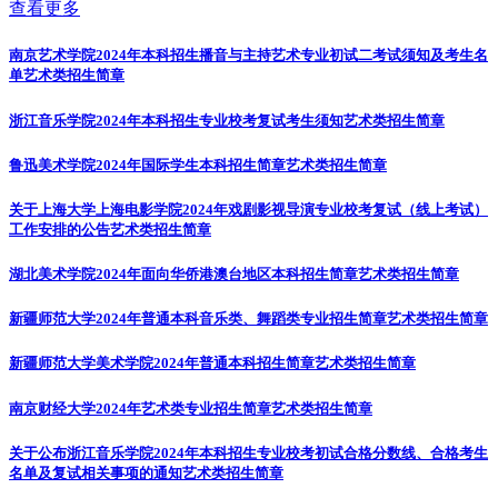
查看更多
南京艺术学院2024年本科招生播音与主持艺术专业初试二考试须知及考生名
单
艺术类招生简章
浙江音乐学院2024年本科招生专业校考复试考生须知
艺术类招生简章
鲁迅美术学院2024年国际学生本科招生简章
艺术类招生简章
关于上海大学上海电影学院2024年戏剧影视导演专业校考复试（线上考试）
工作安排的公告
艺术类招生简章
湖北美术学院2024年面向华侨港澳台地区本科招生简章
艺术类招生简章
新疆师范大学2024年普通本科音乐类、舞蹈类专业招生简章
艺术类招生简章
新疆师范大学美术学院2024年普通本科招生简章
艺术类招生简章
南京财经大学2024年艺术类专业招生简章
艺术类招生简章
关于公布浙江音乐学院2024年本科招生专业校考初试合格分数线、合格考生
名单及复试相关事项的通知
艺术类招生简章