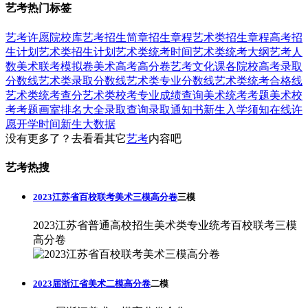
艺考热门标签
艺考
许愿
院校库
艺考招生简章
招生章程
艺术类招生章程
高考招
生计划
艺术类招生计划
艺术类统考时间
艺术类统考大纲
艺考人
数
美术联考模拟卷
美术高考高分卷
艺考文化课
各院校高考录取
分数线
艺术类录取分数线
艺术类专业分数线
艺术类统考合格线
艺术类统考查分
艺术类校考专业成绩查询
美术统考考题
美术校
考考题
画室排名大全
录取查询
录取通知书
新生入学须知
在线许
愿
开学时间
新生大数据
没有更多了？去看看其它
艺考
内容吧
艺考热搜
2023江苏省百校联考美术三模高分卷
三模
2023江苏省普通高校招生美术类专业统考百校联考三模
高分卷
2023届浙江省美术二模高分卷
二模