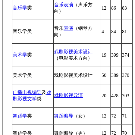
音乐表演
（声乐方
音乐学
类
12
86
83
向）
音乐
表演
（钢琴方
音乐学类
4
84
81
向）
戏剧影视美术设计
美术学
类
19
399
374
（电影美术方向）
美术学类
戏剧影视美术设计
50
389
370
广播电视编导
及
戏
戏剧影视导演
20
428
393
剧影视文学
类
舞蹈学
类
舞蹈编导
（女）
12
72
71
舞蹈学类
舞蹈编导（男）
12
72
70