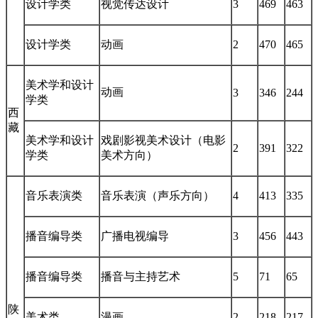
设计学类
视觉传达设计
3
469
463
设计学类
动画
2
470
465
美术学和设计
动画
3
346
244
学类
西
藏
美术学和设计
戏剧影视美术设计（电影
2
391
322
学类
美术方向）
音乐表演类
音乐表演（声乐方向）
4
413
335
播音编导类
广播电视编导
3
456
443
播音编导类
播音与主持艺术
5
71
65
陕
美术类
漫画
2
218
217