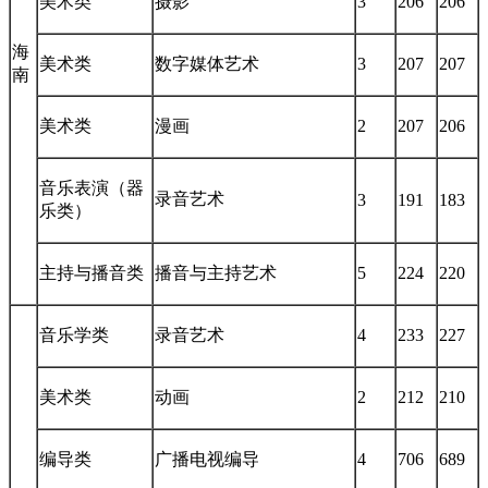
海
美术类
数字媒体艺术
3
207
207
南
美术类
漫画
2
207
206
音乐表演（器
录音艺术
3
191
183
乐类）
主持与播音类
播音与主持艺术
5
224
220
音乐学类
录音艺术
4
233
227
美术类
动画
2
212
210
编导类
广播电视编导
4
706
689