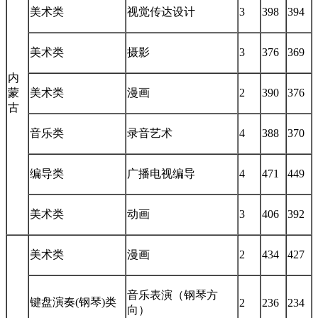
美术类
视觉传达设计
3
398
394
美术类
摄影
3
376
369
内
蒙
美术类
漫画
2
390
376
古
音乐类
录音艺术
4
388
370
编导类
广播电视编导
4
471
449
美术类
动画
3
406
392
美术类
漫画
2
434
427
音乐表演（钢琴方
键盘演奏(钢琴)类
2
236
234
向）