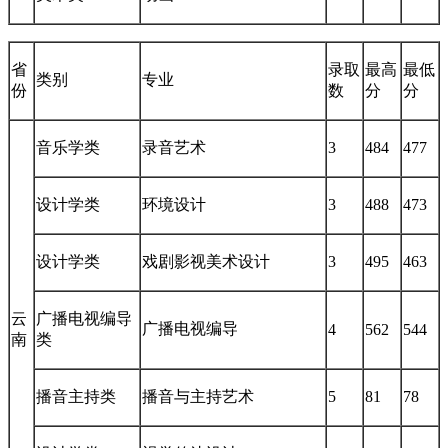
省
录取
最高
最低
类别
专业
份
数
分
分
音乐学类
录音艺术
3
484
477
设计学类
环境设计
3
488
473
设计学类
戏剧影视美术设计
3
495
463
云
广播电视编导
广播电视编导
4
562
544
南
类
播音主持类
播音与主持艺术
5
81
78