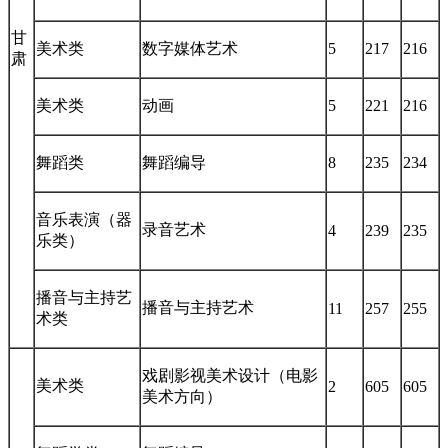
甘
美术类
数字媒体艺术
5
217
216
肃
美术类
动画
5
221
216
舞蹈类
舞蹈编导
8
235
234
音乐表演（器
录音艺术
4
239
235
乐类）
播音与主持艺
播音与主持艺术
11
257
255
术类
戏剧影视美术设计（电影
美术类
2
605
605
美术方向）