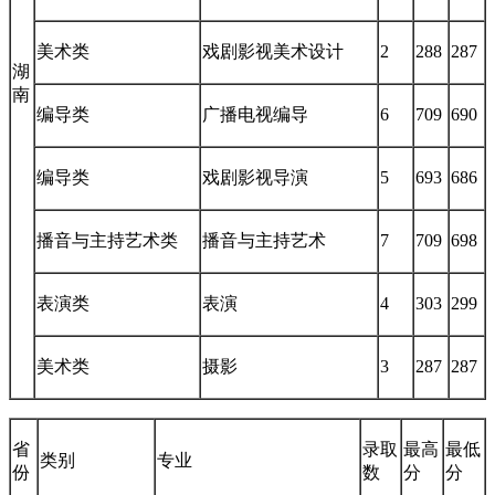
美术类
戏剧影视美术设计
2
288
287
湖
南
编导类
广播电视编导
6
709
690
编导类
戏剧影视导演
5
693
686
播音与主持艺术类
播音与主持艺术
7
709
698
表演类
表演
4
303
299
美术类
摄影
3
287
287
省
录取
最高
最低
类别
专业
份
数
分
分