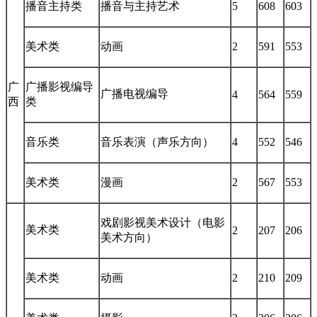
播音主持类
播音与主持艺术
5
608
603
美术类
动画
2
591
553
广
广播影视编导
广播电视编导
4
564
559
西
类
音乐类
音乐表演（声乐方向）
4
552
546
美术类
漫画
2
567
553
戏剧影视美术设计（电影
美术类
2
207
206
美术方向）
美术类
动画
2
210
209
美术类
摄影
3
206
206