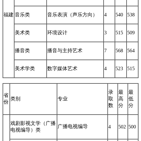
福建
音乐类
音乐表演（声乐方向）
4
540
538
美术类
环境设计
3
515
509
播音类
播音与主持艺术
7
568
564
美术学类
数字媒体艺术
4
523
515
录
最
最
省
类别
专业
取
高
低
份
数
分
分
戏剧影视文学（广播
广播电视编导
4
502
500
电视编导）类