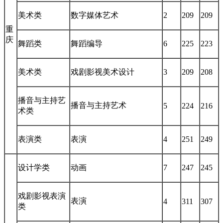
美术类
数字媒体艺术
2
209
209
重
庆
舞蹈类
舞蹈编导
6
225
223
美术类
戏剧影视美术设计
3
209
208
播音与主持艺
播音与主持艺术
5
224
216
术类
表演类
表演
4
251
249
设计学类
动画
7
247
245
戏剧影视表演
表演
4
311
307
类