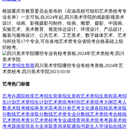
根据重庆市教育委员会发布的《在渝高校可组织艺术类校考专
业名单》一文可知,自2024年起,四川美术学院的戏剧影视美术
设计、动画、影视摄影与制作、绘画、雕塑、摄影、中国画、
实验艺术、美术教育、视觉传达设计、环境设计、产品设计、
服装与服饰设计、公共艺术、工艺美术、数字媒体艺术、艺术
与科技等17个专业,可在各地艺术类专业省统考合格基础上组
织校考。
艺术类招生简章
四川美术学院哪些专业有校考资格,2024年艺
术类校考,四川美术学院
2023/10/30
艺考热门标签
艺考
许愿
院校库
艺考招生简章
招生章程
艺术类招生章程
高考招
生计划
艺术类招生计划
艺术类统考时间
艺术类统考大纲
艺考人
数
美术联考模拟卷
美术高考高分卷
艺考文化课
各院校高考录取
分数线
艺术类录取分数线
艺术类专业分数线
艺术类统考合格线
艺术类统考查分
艺术类校考专业成绩查询
美术统考考题
美术校
考考题
画室排名大全
录取查询
录取通知书
新生入学须知
在线许