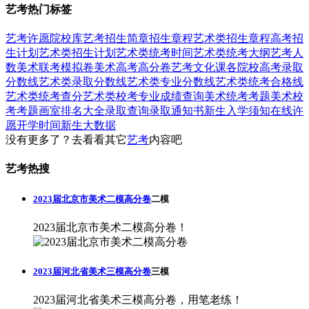
艺考热门标签
艺考
许愿
院校库
艺考招生简章
招生章程
艺术类招生章程
高考招
生计划
艺术类招生计划
艺术类统考时间
艺术类统考大纲
艺考人
数
美术联考模拟卷
美术高考高分卷
艺考文化课
各院校高考录取
分数线
艺术类录取分数线
艺术类专业分数线
艺术类统考合格线
艺术类统考查分
艺术类校考专业成绩查询
美术统考考题
美术校
考考题
画室排名大全
录取查询
录取通知书
新生入学须知
在线许
愿
开学时间
新生大数据
没有更多了？去看看其它
艺考
内容吧
艺考热搜
2023届北京市美术二模高分卷
二模
2023届北京市美术二模高分卷！
2023届河北省美术三模高分卷
三模
2023届河北省美术三模高分卷，用笔老练！