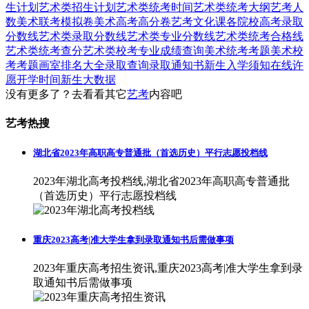
生计划
艺术类招生计划
艺术类统考时间
艺术类统考大纲
艺考人
数
美术联考模拟卷
美术高考高分卷
艺考文化课
各院校高考录取
分数线
艺术类录取分数线
艺术类专业分数线
艺术类统考合格线
艺术类统考查分
艺术类校考专业成绩查询
美术统考考题
美术校
考考题
画室排名大全
录取查询
录取通知书
新生入学须知
在线许
愿
开学时间
新生大数据
没有更多了？去看看其它
艺考
内容吧
艺考热搜
湖北省2023年高职高专普通批（首选历史）平行志愿投档线
2023年湖北高考投档线,湖北省2023年高职高专普通批
（首选历史）平行志愿投档线
重庆2023高考|准大学生拿到录取通知书后需做事项
2023年重庆高考招生资讯,重庆2023高考|准大学生拿到录
取通知书后需做事项