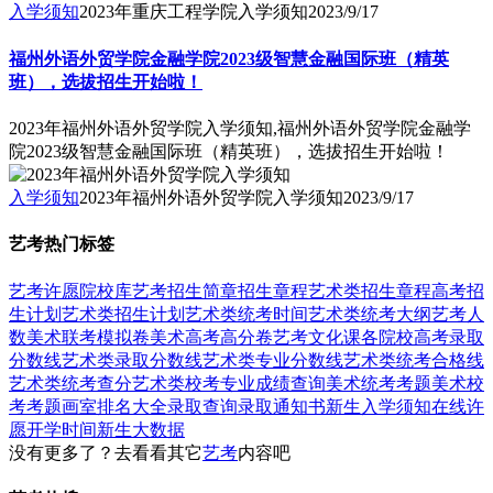
入学须知
2023年重庆工程学院入学须知
2023/9/17
福州外语外贸学院金融学院2023级智慧金融国际班（精英
班），选拔招生开始啦！
2023年福州外语外贸学院入学须知,福州外语外贸学院金融学
院2023级智慧金融国际班（精英班），选拔招生开始啦！
入学须知
2023年福州外语外贸学院入学须知
2023/9/17
艺考热门标签
艺考
许愿
院校库
艺考招生简章
招生章程
艺术类招生章程
高考招
生计划
艺术类招生计划
艺术类统考时间
艺术类统考大纲
艺考人
数
美术联考模拟卷
美术高考高分卷
艺考文化课
各院校高考录取
分数线
艺术类录取分数线
艺术类专业分数线
艺术类统考合格线
艺术类统考查分
艺术类校考专业成绩查询
美术统考考题
美术校
考考题
画室排名大全
录取查询
录取通知书
新生入学须知
在线许
愿
开学时间
新生大数据
没有更多了？去看看其它
艺考
内容吧